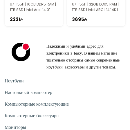
U7-155H | 16GB DDR5 RAM |
U7-155H | 32GB DDR5 RAM |
1TB SSD | Intel Arc | 14.0"
1TB SSD | Intel ARC | 14" 4K |
WUXGA | | Touch | 60Hz |
Touch | 60Hz | Win11
2221
3695
Win11
Надёжный и удобный адрес для
электроники в Баку. В нашем магазине
тщательно отобраны самые современные
ноутбуки, аксессуары и другие товары.
Ноутбуки
Настольный компьютер
Компьютерные комплектующие
Компьютерные aксессуары
Мониторы