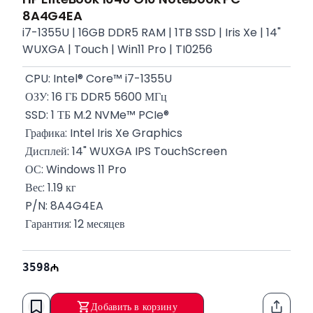
8A4G4EA
i7-1355U | 16GB DDR5 RAM | 1TB SSD | Iris Xe | 14"
WUXGA | Touch | Win11 Pro | TI0256
 CPU: Intel® Core™ i7-1355U
 ОЗУ: 16 ГБ DDR5 5600 МГц
 SSD: 1 ТБ M.2 NVMe™ PCIe®
 Графика: Intel Iris Xe Graphics
 Дисплей: 14" WUXGA IPS TouchScreen
 ОС: Windows 11 Pro
 Вес: 1.19 кг
 P/N: 8A4G4EA
 Гарантия: 12 месяцев
3598
Добавить в корзину