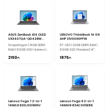
14-дюймовый WUXGA сенсорный дисплей обеспечивает
четкое изображение и удобное управление. Windows 11 Pro
предоставляет расширенные функции безопасности и
управления, что делает ноутбук отличным выбором для
бизнеса. Серия HP EliteBook отличается премиальной сборкой,
надежностью и профессиональной ориентацией.
ASUS ZenBook A14 OLED
LENOVO ThinkBook 14 G9
UX3407QA-QD428W
AHP 21V0000PFW
90NB1502-M00TB0
Snapdragon | 16GB DDR5
R7-250 | 32GB DDR5 RAM |
RAM | 512GB SSD | Adreno |
512GB SSD | Radeon| 14"
14" WUXGA | 60Hz | Win11
WUXGA | 60Hz
2150
1875
Lenovo Yoga 7 2-in-1
Lenovo Yoga 9 2-in-1
14IML9 83DJ0096RU
14IMH9 83AC005ERK