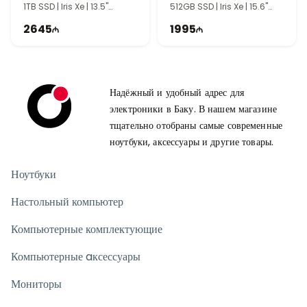
1TB SSD | Iris Xe | 13.5"
512GB SSD | Iris Xe | 15.6"
WUXGA+ | Touch | 60Hz |
FHD | Touch | 60Hz | Win11
2645
1995
Win11
Надёжный и удобный адрес для
электроники в Баку. В нашем магазине
тщательно отобраны самые современные
ноутбуки, аксессуары и другие товары.
Ноутбуки
Настольный компьютер
Компьютерные комплектующие
Компьютерные aксессуары
Мониторы