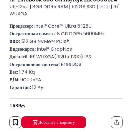
U5-125U | 8GB DDR5 RAM | 512GB SSD | Intel | 16"
WUXGA
Процессор:
 Intel® Core™ Ultra 5 125U
Оперативная память:
 8 GB DDR5 5600MHz
SSD:
 512 GB NVMe™ PCIe®
Видеокарта:
 Intel® Graphics
Дисплей:
 16' WUXGA(1920 x 1200) IPS
Операционная система:
 FreeDOS
Вес:
 1.74 Kq
P/N:
 9C005EA
Гарантия:
 12 Ay
1639
Добавить в корзину
Функци