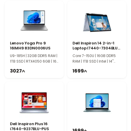
Надёжность EliteBook и профессиональный дизайн
Серия HP EliteBook отличается премиальным качеством
сборки, строгим дизайном и высокой надёжностью. Эта
модель идеально подходит для бизнеса, корпоративной среды
и профессионального использования, обеспечивая
стабильность, безопасность и удобство в ежедневной работе.
Lenovo Yoga Pro 9
Dell Inspiron 14 2-in-1
16IMH9 83DN0006US
Laptop I7440-7304BLU-
PUS
U9-185H | 32GB DDR5 RAM |
Core 7-150U | 16GB DDR5
1TB SSD | RTX4050 6GB | 16″
RAM | 1TB SSD | Intel | 14"
3.2K | Touch | 165Hz | Win11
FHD+ | Touch | Win11 | TI1125
3027
1699
Dell Inspiron Plus 16
i7640-9237BLU-PUS
1699