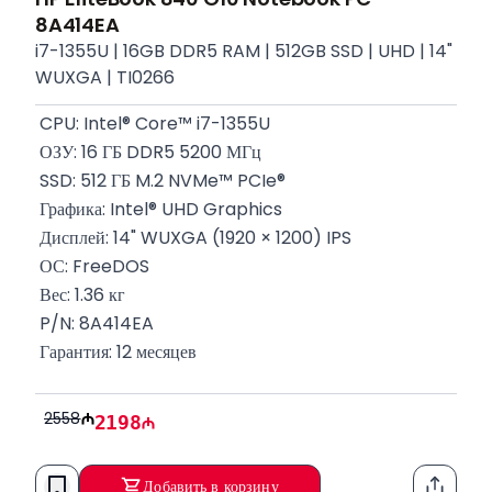
8A414EA
i7-1355U | 16GB DDR5 RAM | 512GB SSD | UHD | 14"
WUXGA | TI0266
 CPU: Intel® Core™ i7-1355U
 ОЗУ: 16 ГБ DDR5 5200 МГц
 SSD: 512 ГБ M.2 NVMe™ PCIe®
 Графика: Intel® UHD Graphics
 Дисплей: 14" WUXGA (1920 × 1200) IPS
 ОС: FreeDOS
 Вес: 1.36 кг
 P/N: 8A414EA
 Гарантия: 12 месяцев
2558
2198
Добавить в корзину