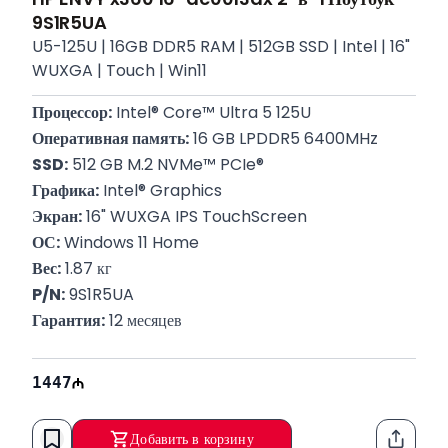
9S1R5UA
U5-125U | 16GB DDR5 RAM | 512GB SSD | Intel | 16"
WUXGA | Touch | Win11
Процессор:
 Intel® Core™ Ultra 5 125U
Оперативная память:
 16 GB LPDDR5 6400MHz
SSD:
 512 GB M.2 NVMe™ PCIe®
Графика:
 Intel® Graphics
Экран:
 16" WUXGA IPS TouchScreen
ОС:
 Windows 11 Home
Вес:
 1.87 кг
P/N:
 9S1R5UA
Гарантия:
 12 месяцев
1447
Добавить в корзину