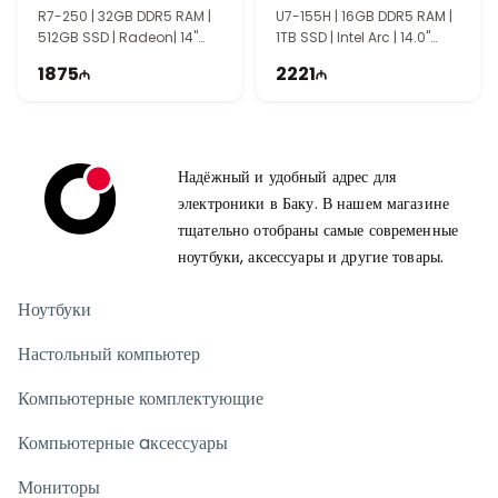
R7-250 | 32GB DDR5 RAM |
U7-155H | 16GB DDR5 RAM |
512GB SSD | Radeon| 14"
1TB SSD | Intel Arc | 14.0"
WUXGA | 60Hz
WUXGA | | Touch | 60Hz |
1875
2221
Win11
Надёжный и удобный адрес для
электроники в Баку. В нашем магазине
тщательно отобраны самые современные
ноутбуки, аксессуары и другие товары.
Ноутбуки
Настольный компьютер
Компьютерные комплектующие
Компьютерные aксессуары
Мониторы