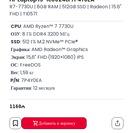
R7-7730U | 8GB RAM | 512GB SSD | Radeon | 15.6"
FHD | TI0571
CPU
: AMD Ryzen™ 7 7730U
ОЗУ
: 8 ГБ DDR4 3200 МГц
SSD
: 512 ГБ M.2 NVMe™ PCIe®
Графика
: AMD Radeon™ Graphics
Экран
: 15,6" FHD (1920×1080) IPS
ОС
: FreeDOS
Вес
: 1,59 кг
 P/N
: 7P4Y0EA
Гарантия
: 12 месяцев
1160
Добавить в корзину
Функци