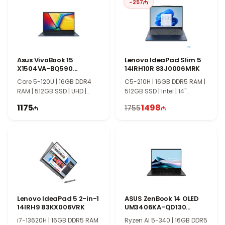
-
257
работу в повседневных мультимедийных задачах и лёгких
приложениях. Серия HP Laptop отличается простым и
практичным дизайном, что делает эту модель хорошим
выбором для студентов и офисных пользователей.
Asus VivoBook 15
Lenovo IdeaPad Slim 5
X1504VA-BQ590
14IRH10R 83J0006MRK
90NB13Y1-M00X70
Core 5-120U | 16GB DDR4
C5-210H | 16GB DDR5 RAM |
RAM | 512GB SSD | UHD |
512GB SSD | Intel | 14"
15.6" FHD | 60Hz
WUXGA | 60Hz
1175
1498
1755
Lenovo IdeaPad 5 2-in-1
ASUS ZenBook 14 OLED
14IRH9 83KX006VRK
UM3406KA-QD130
90NB14U1-M007L0
i7-13620H | 16GB DDR5 RAM
Ryzen AI 5-340 | 16GB DDR5