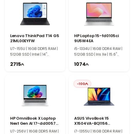
Lenovo ThinkPad T14 G5
HP Laptop 15-fd0105ci
21ML00EYFW
9U5W4EA
U7-155U | 16GB DDR5 RAM |
i5-1334U | 16GB DDR4 RAM |
512GB SSD | Intel | 14"
512GB SSD | Iris Xe | 15.6"
WUXGA | 60Hz
FHD | 60Hz
2715
1074
-
100
HP OmniBook X Laptop
ASUS VivoBook 15
Next Gen AI 17-dd0057nr
X1504VA-BQ1156
B88A3UA
90NB10J1-M01DD0
U7-256V | 16GB DDR5 RAM |
i7-1355U | 16GB DDR4 RAM |