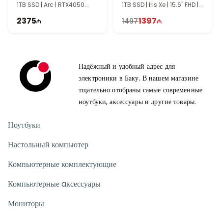
1TB SSD | Arc | RTX4050
1TB SSD | Iris Xe | 15.6" FHD |
6GB | 17.3" FHD | Touch |
60Hz
2375
1397
1497
60Hz | Win11
Надёжный и удобный адрес для
электроники в Баку. В нашем магазине
тщательно отобраны самые современные
ноутбуки, аксессуары и другие товары.
Ноутбуки
Настольный компьютер
Компьютерные комплектующие
Компьютерные aксессуары
Мониторы