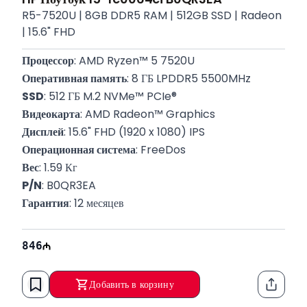
R5-7520U | 8GB DDR5 RAM | 512GB SSD | Radeon
| 15.6" FHD
Процессор
: AMD Ryzen™ 5 7520U
Оперативная память
: 8 ГБ LPDDR5 5500MHz
SSD
: 512 ГБ M.2 NVMe™ PCIe®
Видеокарта
: AMD Radeon™ Graphics
Дисплей
: 15.6" FHD (1920 x 1080) IPS
Операционная система
: FreeDos
Вес
: 1.59 Кг
P/N
: B0QR3EA
Гарантия
: 12 месяцев
846
Добавить в корзину
Функци