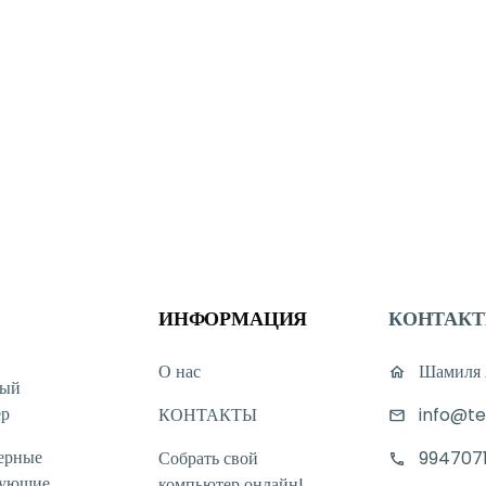
ИНФОРМАЦИЯ
КОНТАК
О нас
Шамиля А
ный
ер
КОНТАКТЫ
info@te
ерные
Собрать свой
994707
тующие
компьютер онлайн!