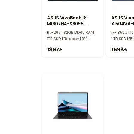
15.6-дюймовый Full HD экран
Экран Full HD диагональю 15.6 дюйма обе
обучения, просмотра фильмов и ежедневно
ASUS VivoBook 18
ASUS Vivo
M1807HA-S8055
Для кого подходит этот ноутбук?
X1504VA-
90NB15P1-M002R0
90NB10J1
HP Laptop 15-fd0068ci станет отличным 
R7-260 | 32GB DDR5 RAM |
i7-1355U | 
1TB SSD | Radeon | 18"
Благодаря Intel Core i3, SSD 512GB и Fu
1 TB SSD | 15
WUXGA | 144Hz
1897
1598