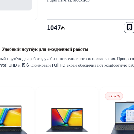
1047
Удобный ноутбук для ежедневной работы
й ноутбук для работы, учёбы и повседневного использования. Процессо
Intel UHD и 15.6-дюймовый Full HD экран обеспечивают комфортную раб
315U
ром Intel Core i3-1315U, который обеспечивает стабильную работу офи
вных приложений.
работы
-
257
но работать с основными программами и несколькими приложениями од
dows, программ и файлов.
а
ля просмотра видео, работы с презентациями, интернет-сёрфинга и выпо
ийных приложений.