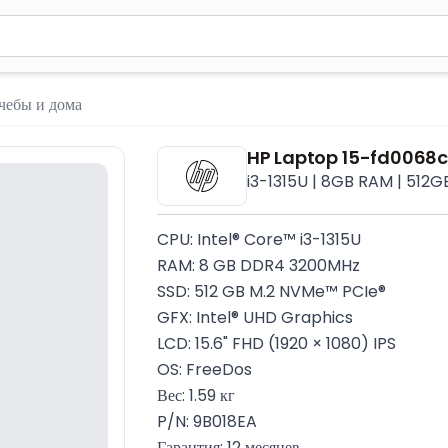
м 2 символа для поиска. Нажмите Enter для отправки или испол
чебы и дома
HP Laptop 15-fd0068c
i3-1315U | 8GB RAM | 512GB
CPU: Intel® Core™ i3-1315U
RAM: 8 GB DDR4 3200MHz
SSD: 512 GB M.2 NVMe™ PCIe®
GFX: Intel® UHD Graphics
LCD: 15.6" FHD (1920 × 1080) IPS
OS: FreeDos
Вес: 1.59 кг
P/N: 9B018EA
Гарантия: 12 месяцев