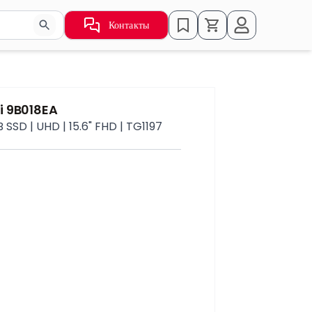
Контакты
ьзуйте стрелки для навигации по результатам.
i 9B018EA
 SSD | UHD | 15.6" FHD | TG1197