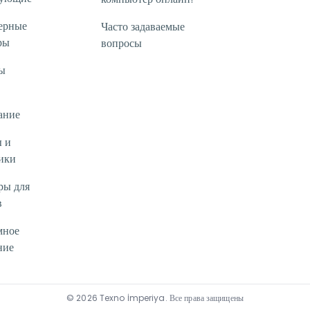
ерные
Часто задаваемые
ры
вопросы
ы
ание
 и
ики
ры для
в
мное
ние
©
2026
Texno İmperiya
.
Все права защищены