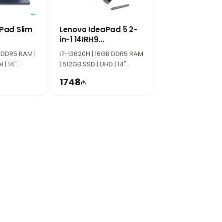
но подходит для работы с документами,
Pad Slim
Lenovo IdeaPad 5 2-
in-1 14IRH9
K
83KX006VRK
м нужен доступный и надёжный ноутбук.
 DDR5 RAM |
i7-13620H | 16GB DDR5 RAM
l | 14"
| 512GB SSD | UHD | 14"
WUXGA | 60Hz
1748