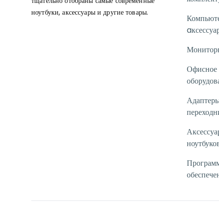
тщательно отобраны самые современные
ноутбуки, аксессуары и другие товары.
Компьют
aксессуа
Монитор
Офисное
оборудов
Адаптеры
переходн
Аксессуа
ноутбуко
Програм
обеспече