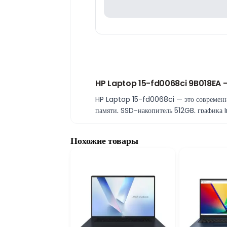
HP Laptop 15-fd0068ci 9B018EA – 
HP Laptop 15-fd0068ci — это современны
памяти, SSD-накопитель 512GB, графика 
Производительность с Intel Core i3-1
HP Laptop 15-fd0068ci оснащён процессо
Похожие товары
обучения, видеоконференций и повседне
8GB RAM и 512GB SSD для быстрой 
Оперативная память 8GB позволяет удоб
512GB обеспечивает быстрый запуск Win
Intel UHD Graphics для мультимеди
Встроенная графика Intel UHD подходит д
обеспечивает плавную работу мультимед