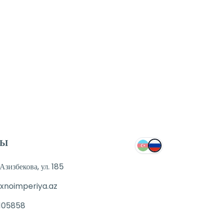
ТЫ
зизбекова, ул. 185
xnoimperiya.az
105858