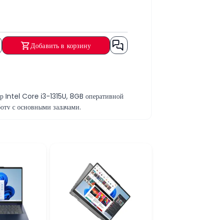
Добавить в корзину
р Intel Core i3-1315U, 8GB оперативной
оту с основными задачами.
сных программ, интернета, онлайн-
новременно. SSD-накопитель объёмом
лнения простых графических задач. Она