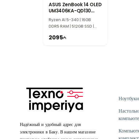
ASUS ZenBook 14 OLED
UM3406KA-QD130
90NB14U1-M007L0
Ryzen AI 5-340 | 16GB
DDR5 RAM | 512GB SSD |
Radeon | 14" WUXGA |
2095
60Hz
Ноутбуки
Настоль
компьют
Надёжный и удобный адрес для
Компьют
электроники в Баку. В нашем магазине
комплек