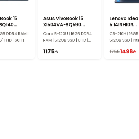
спечивает чёткое изображение и удобное рабочее пространство. Он отлич
го использования.
Book 15
Asus VivoBook 15
Lenovo Idea
BQ140
X1504VA-BQ590
5 14IRH10R
-M04U10
90NB13Y1-M00X70
83J0006MR
выбором для студентов, офисных сотрудников и пользователей, которы
16GB DDR4 RAM |
Core 5-120U | 16GB DDR4
C5-210H | 16GB
ll HD экрану он обеспечивает комфортную работу каждый день.
.6" FHD | 60Hz
RAM | 512GB SSD | UHD |
512GB SSD | Inte
15.6" FHD | 60Hz
WUXGA | 60Hz
1175
1498
1755