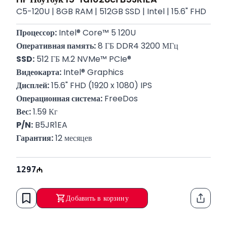
C5-120U | 8GB RAM | 512GB SSD | Intel | 15.6" FHD
Процессор:
 Intel® Core™ 5 120U
Оперативная память:
 8 ГБ DDR4 3200 МГц
SSD:
 512 ГБ M.2 NVMe™ PCIe®
Видеокарта:
 Intel® Graphics
Дисплей:
 15.6" FHD (1920 x 1080) IPS
Операционная система:
 FreeDos
Вес:
 1.59 Кг
P/N:
 B5JR1EA
Гарантия:
 12 месяцев
1297
Добавить в корзину
Функци