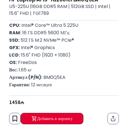
U5-225U |16GB DDR5 RAM | 512GB SSD | Intel |
15.6" FHD | TG1789
CPU:
 Intel® Core™ Ultra 5 225U
RAM:
 16 ГБ DDR5 5600 МГц
SSD:
 512 ГБ M.2 NVMe™ PCIe®
GFX:
 Intel® Graphics
LCD:
 15.6" FHD (1920 × 1080)
OS:
 FreeDos
Вес:
 1.65 кг
Артикул (P/N):
 BM0Q5EA
Гарантия:
 12 месяцев
1458
Добавить в корзину
Функци