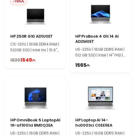
-
190
HP 250R G10 AD1U0ET
HP ProBook 4 G1i 14 AI
AD2M0ET
C5-120U | 16GB DDR4 RAM |
U5-225U | 16GB DDR5 RAM |
512GB SSD | Intel Iris | 15.6"
512 GB SSD | Intel | 14" FHD |
FHD | 60Hz
1649
1839
60Hz
1565
HP OmniBook 5 LaptopAI
HP Laptop AI 14-
16-af1001ci BM0Q2EA
hc0003ci C0EE5EA
U5-225U | 16GB DDR5 RAM |
U5-225U | 16GB DDR5 RAM |