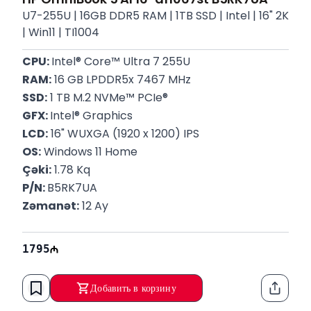
U7-255U | 16GB DDR5 RAM | 1TB SSD | Intel | 16" 2K
| Win11 | TI1004
CPU: 
Intel® Core™ Ultra 7 255U
RAM:
 16 GB LPDDR5x 7467 MHz
SSD:
 1 TB M.2 NVMe™ PCIe®
GFX: 
Intel® Graphics
LCD:
 16" WUXGA (1920 x 1200) IPS
OS:
 Windows 11 Home
Çəki:
 1.78 Kq
P/N: 
B5RK7UA
Zəmanət:
 12 Ay
1795
Добавить в корзину
Функци