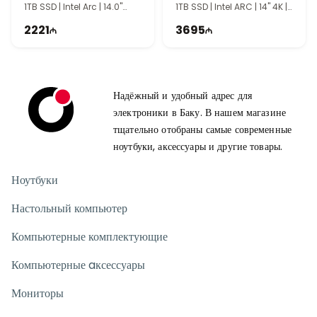
1TB SSD | Intel Arc | 14.0"
1TB SSD | Intel ARC | 14" 4K |
WUXGA | | Touch | 60Hz |
Touch | 60Hz | Win11
2221
3695
Win11
Надёжный и удобный адрес для
электроники в Баку. В нашем магазине
тщательно отобраны самые современные
ноутбуки, аксессуары и другие товары.
Ноутбуки
Настольный компьютер
Компьютерные комплектующие
Компьютерные aксессуары
Мониторы