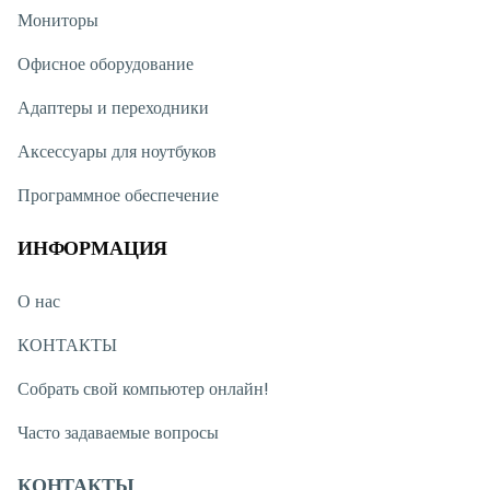
Обеспечивает плавный и комфортный пользовательский опыт.
Мониторы
512GB SSD – быстрый и надёжный накопитель
Офисное оборудование
SSD-накопитель на 512GB обеспечивает мгновенную загрузку
системы и быстрый запуск программ. Также предоставляет
Адаптеры и переходники
достаточно места для хранения файлов.
Intel Arc 140V – мощная графика
Аксессуары для ноутбуков
Графика Intel Arc 140V обеспечивает высокую
Программное обеспечение
производительность для повседневных графических задач,
просмотра видео и лёгкой дизайнерской работы.
ИНФОРМАЦИЯ
16” 2K Touch экран – максимум удобства
16-дюймовый 2K сенсорный экран позволяет использовать
О нас
устройство как ноутбук и как планшет. Обеспечивает яркое,
чёткое и комфортное изображение.
КОНТАКТЫ
Собрать свой компьютер онлайн!
Часто задаваемые вопросы
КОНТАКТЫ