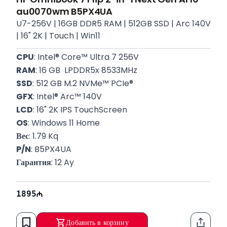
au0070wm B5PX4UA
U7-256V | 16GB DDR5 RAM | 512GB SSD | Arc 140V
| 16" 2K | Touch | Win11
CPU
: Intel® Core™ Ultra 7 256V
RAM
: 16 GB  LPDDR5x 8533MHz
SSD
: 512 GB M.2 NVMe™ PCIe®
GFX
: Intel® Arc™ 140V
LCD
: 16" 2K IPS TouchScreen
OS
: Windows 11 Home
Вес
: 1.79 Kq
P/N
: B5PX4UA
Гарантия
: 12 Ay
1895
Добавить в корзину