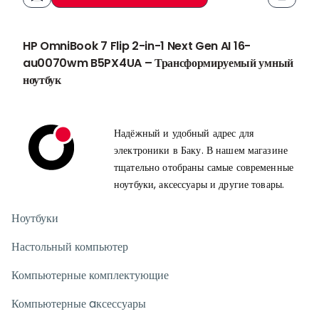
Функци
HP OmniBook 7 Flip 2-in-1 Next Gen AI 16-
au0070wm B5PX4UA – Трансформируемый умный
ноутбук
HP OmniBook 7 Flip 2-in-1 – современный ноутбук для
пользователей, которым важны высокая производительность,
Надёжный и удобный адрес для
возможности искусственного интеллекта и гибкий 2-в-1
дизайн. Процессор U7-256V обеспечивает отличную
электроники в Баку. В нашем магазине
производительность для повседневных задач, творчества и
тщательно отобраны самые современные
многозадачности.
ноутбуки, аксессуары и другие товары.
Высокая производительность – процессор Intel U7-
256V
Ноутбуки
Процессор Intel U7-256V отличается высокой скоростью
Настольный компьютер
работы и энергоэффективностью. Он обеспечивает стабильную
и быструю работу как для задач, так и для развлечений.
Компьютерные комплектующие
16GB DDR5 RAM – комфортная многозадачность
16GB оперативной памяти DDR5 позволяют одновременно
Компьютерные aксессуары
работать с несколькими приложениями без задержек.