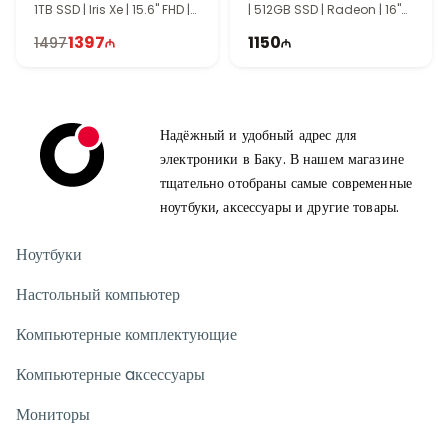
и практичной конструкцией. Удобная клавиатура,
1TB SSD | Iris Xe | 15.6" FHD |
| 512GB SSD | Radeon | 16"
функциональный корпус и большой дисплей делают ноутбук
60Hz
WUXGA | 60Hz | Win11
1397
1150
1497
комфортным для дома, офиса и учебной среды.
Для кого подходит этот ноутбук?
HP Pavilion Laptop 16 станет отличным выбором для
студентов, офисных пользователей и тех, кому нужен
Надёжный и удобный адрес для
производительный ноутбук с большим экраном. Благодаря
электроники в Баку. В нашем магазине
процессору Ultra 7, быстрому SSD и качественному дисплею
тщательно отобраны самые современные
он легко справляется с ежедневными и рабочими задачами.
ноутбуки, аксессуары и другие товары.
Ноутбуки
Настольный компьютер
Компьютерные комплектующие
Компьютерные aксессуары
Мониторы