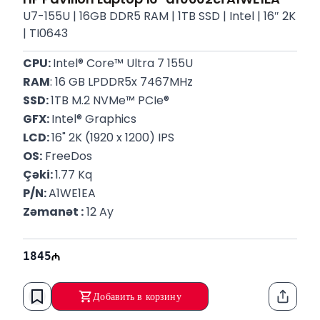
U7-155U | 16GB DDR5 RAM | 1TB SSD | Intel | 16″ 2K
| TI0643
CPU: 
Intel® Core™ Ultra 7 155U
RAM
: 16 GB LPDDR5x 7467MHz
SSD: 
1TB M.2 NVMe™ PCIe®
GFX: 
Intel® Graphics
LCD: 
16" 2K (1920 x 1200) IPS
OS:
 FreeDos
Çəki: 
1.77 Kq
P/N: 
A1WE1EA
Zəmanət :
 12 Ay
1845
Добавить в корзину
Функци