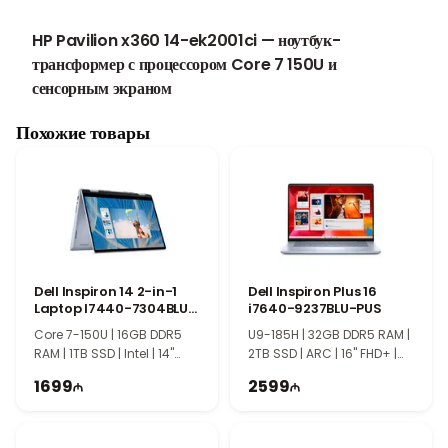
HP Pavilion x360 14-ek2001ci — ноутбук-
трансформер с процессором Core 7 150U и
сенсорным экраном
Высокая производительность и быстрая работа
Похожие товары
HP Pavilion x360 14-ek2001ci оснащён процессором Intel
Core 7 150U и 16 ГБ оперативной памяти DDR5, обеспечивая
отличную производительность для офисной работы,
дистанционного обучения, повседневных задач и
многозадачности. Быстрый SSD-накопитель объёмом 1 ТБ
гарантирует мгновенный запуск системы и приложений, а
также предоставляет достаточно места для хранения файлов.
Dell Inspiron 14 2-in-1
Dell Inspiron Plus 16
Сенсорный экран Full HD с поворотом на 360°
Laptop I7440-7304BLU-
i7640-9237BLU-PUS
PUS
14-дюймовый сенсорный дисплей Full HD с возможностью
Core 7-150U | 16GB DDR5
U9-185H | 32GB DDR5 RAM |
поворота на 360 градусов позволяет использовать ноутбук в
RAM | 1TB SSD | Intel | 14"
2TB SSD | ARC | 16" FHD+ |
режимах ноутбука, планшета, презентации и «палатки». Такая
FHD+ | Touch | Win11 | TI1125
Touch | Win11 | TI1123
1699
2599
конструкция делает HP Pavilion x360 удобным выбором как
для работы, так и для развлечений.
Современный дизайн и комфорт в использовании