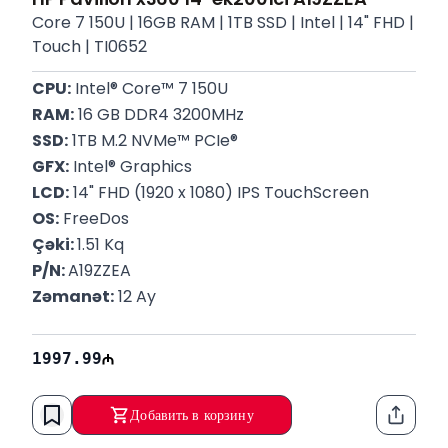
Core 7 150U | 16GB RAM | 1TB SSD | Intel | 14" FHD |
Touch | TI0652
CPU:
 Intel® Core™ 7 150U
RAM:
 16 GB DDR4 3200MHz
SSD:
 1TB M.2 NVMe™ PCIe®
GFX:
 Intel® Graphics
LCD:
 14" FHD (1920 x 1080) IPS TouchScreen
OS:
 FreeDos
Çəki: 
1.51 Kq
P/N: 
A19ZZEA
Zəmanət:
 12 Ay
1997.99
Добавить в корзину
Функци