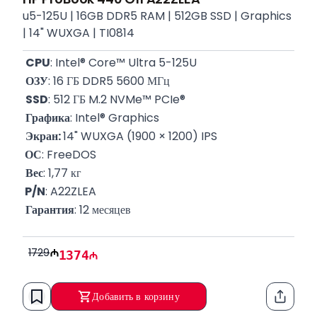
u5-125U | 16GB DDR5 RAM | 512GB SSD | Graphics
| 14" WUXGA | TI0814
CPU
: Intel® Core™ Ultra 5-125U
ОЗУ
: 16 ГБ DDR5 5600 МГц
SSD
: 512 ГБ M.2 NVMe™ PCIe®
Графика
: Intel® Graphics
Экран: 
14" WUXGA (1900 × 1200) IPS
 ОС
: FreeDOS
Вес
: 1,77 кг
 P/N
: A22ZLEA
Гарантия
: 12 месяцев
1729
1374
Добавить в корзину
Функци