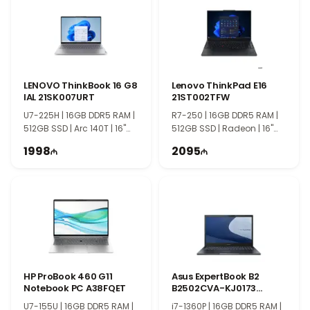
LENOVO ThinkBook 16 G8
Lenovo ThinkPad E16
IAL 21SK007URT
21ST002TFW
U7-225H | 16GB DDR5 RAM |
R7-250 | 16GB DDR5 RAM |
512GB SSD | Arc 140T | 16"
512GB SSD | Radeon | 16"
WUXGA | 60Hz
WUXGA | 60Hz
1998
2095
HP ProBook 460 G11
Asus ExpertBook B2
Notebook PC A38FQET
B2502CVA-KJ0173
90NX06F1-M00620
U7-155U | 16GB DDR5 RAM |
i7-1360P | 16GB DDR5 RAM |