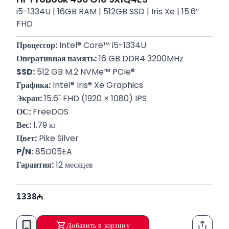
i5-1334U | 16GB RAM | 512GB SSD | Iris Xe | 15.6″
FHD
Процессор:
 Intel® Core™ i5-1334U
Оперативная память:
 16 GB DDR4 3200MHz
SSD:
 512 GB M.2 NVMe™ PCIe®
Графика:
 Intel® Iris® Xe Graphics
Экран:
 15.6" FHD (1920 × 1080) IPS
ОС:
 FreeDOS
Вес:
 1.79 кг
Цвет:
 Pike Silver
P/N:
 85D05EA
Гарантия:
 12 месяцев
1338
Добавить в корзину