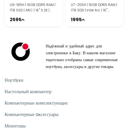
90NB12E3-M006U0
90NB16I2-M00640
Модель HP ProBook 450 G10 9X1Q4ES можно
U9-185H | 16GB DDR5 RAM |
U7-255H | 16GB DDR5 RAM |
приобрести в магазине Texno Империя как за
1TB SSD | ARC | 16" 3.2K |
1TB SDD | Intel Arc | 16"
120Hz
WUXGA | 60Hz
наличный расчёт, так и по безналичному переводу.
2595
1995
Надёжный и удобный адрес для
электроники в Баку. В нашем магазине
тщательно отобраны самые современные
ноутбуки, аксессуары и другие товары.
Ноутбуки
Настольный компьютер
Компьютерные комплектующие
Компьютерные aксессуары
Мониторы