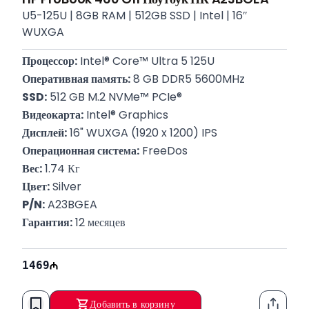
U5-125U | 8GB RAM | 512GB SSD | Intel | 16″
WUXGA
Процессор:
 Intel® Core™ Ultra 5 125U
Оперативная память:
 8 GB DDR5 5600MHz
SSD:
 512 GB M.2 NVMe™ PCIe®
Видеокарта:
 Intel® Graphics
Дисплей:
 16" WUXGA (1920 x 1200) IPS
Операционная система:
 FreeDos
Вес:
 1.74 Кг
Цвет:
 Silver
P/N:
 A23BGEA
Гарантия:
 12 месяцев
1469
Добавить в корзину