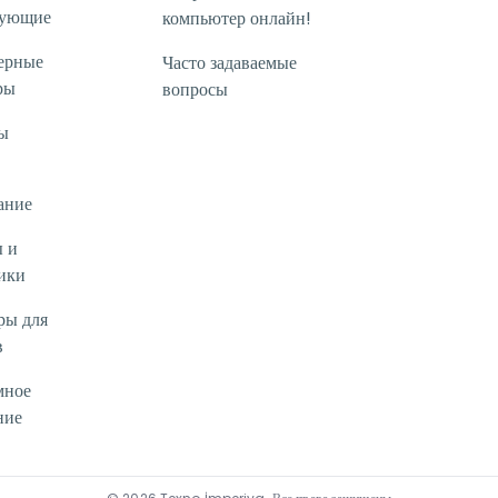
тующие
компьютер онлайн!
ерные
Часто задаваемые
ры
вопросы
ы
ание
 и
ики
ры для
в
мное
ние