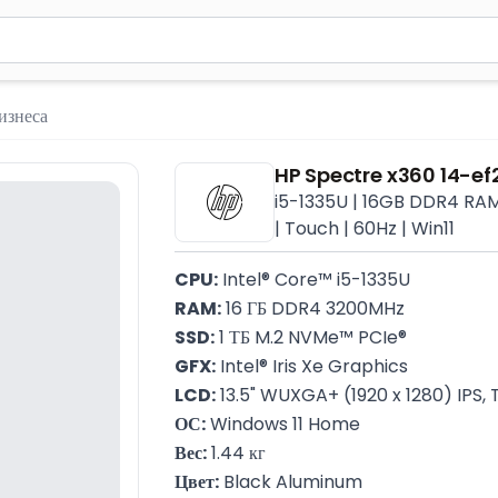
м 2 символа для поиска. Нажмите Enter для отправки или испол
изнеса
HP Spectre x360 14-e
i5-1335U | 16GB DDR4 RAM |
| Touch | 60Hz | Win11
CPU:
 Intel® Core™ i5-1335U
RAM:
 16 ГБ DDR4 3200MHz
SSD:
 1 ТБ M.2 NVMe™ PCIe®
GFX:
 Intel® Iris Xe Graphics
LCD:
 13.5" WUXGA+ (1920 x 1280) IPS
ОС:
 Windows 11 Home
Вес:
 1.44 кг
Цвет:
 Black Aluminum