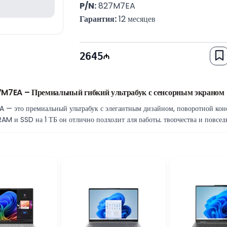
P/N:
 827M7EA
Гарантия:
 12 месяцев
2645
M7EA – Премиальный гибкий ультрабук с сенсорным экраном
 это премиальный ультрабук с элегантным дизайном, поворотной кон
 RAM и SSD на 1 ТБ он отлично подходит для работы, творчества и повсе
el Core i5-1335U
tel Core i5-1335U. Он обеспечивает быструю и стабильную работу с о
ачностью.
фортно работать с несколькими приложениями одновременно. SSD объёмо
ольших файлов.
ивает качественное изображение для мультимедиа, просмотра видео, презе