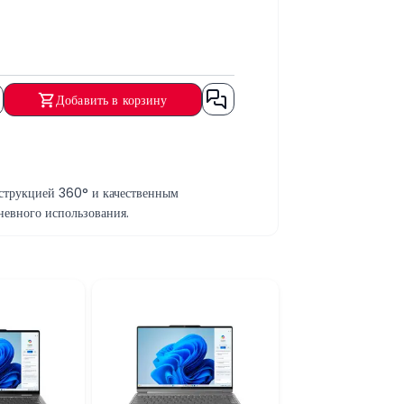
Добавить в корзину
струкцией 360° и качественным
дневного использования.
фисными программами, интернетом,
м 1 ТБ обеспечивает быструю загрузку
нтаций и базовых графических задач.