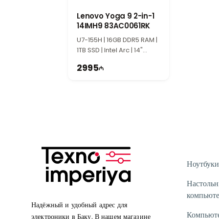
Наши специалисты работают ежедневно с
Lenovo Yoga 9 2-in-1
Если у вас есть вопросы по любой модели 
14IMH9 83AC0061RK
Вне рабочих часов вы можете связатьс
U7-155H | 16GB DDR5 RAM |
Благодарим вас за интерес к Texnoimperi
1TB SSD | Intel Arc | 14"
WQXGA+ | Touch | 120Hz |
2995
Win11
Ноутбуки
Настоль
компьют
Надёжный и удобный адрес для
Компьют
электроники в Баку. В нашем магазине