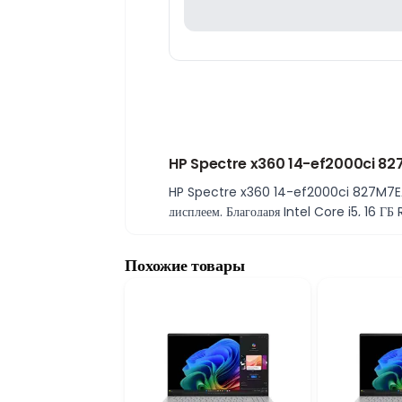
HP Spectre x360 14-ef2000ci 827
HP Spectre x360 14-ef2000ci 827M7EA —
дисплеем. Благодаря Intel Core i5, 16 ГБ
Эффективная производительность Int
HP Spectre x360 оснащён процессором In
Похожие товары
онлайн-встречами и ежедневной многозад
16 ГБ RAM и SSD-накопитель 1 ТБ
16 ГБ оперативной памяти позволяют ком
системы, программ и удобное хранение б
Графика Intel Iris Xe
Встроенная графика Intel Iris Xe обеспеч