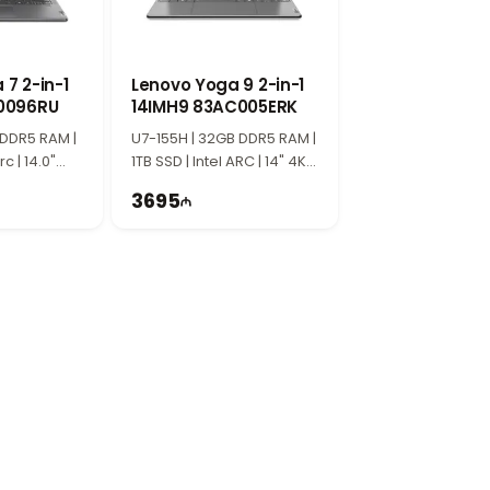
ное управление. Сенсорная функция
7 2-in-1
Lenovo Yoga 9 2-in-1
J0096RU
14IMH9 83AC005ERK
бук можно использовать в разных
 DDR5 RAM |
U7-155H | 32GB DDR5 RAM |
rc | 14.0"
1TB SSD | Intel ARC | 14" 4K |
 | 60Hz |
Touch | 60Hz | Win11
3695
 работы. Она делает ежедневное
ый ноутбук с сенсорным экраном.
а и расположенный в Баку.
отовы помочь.