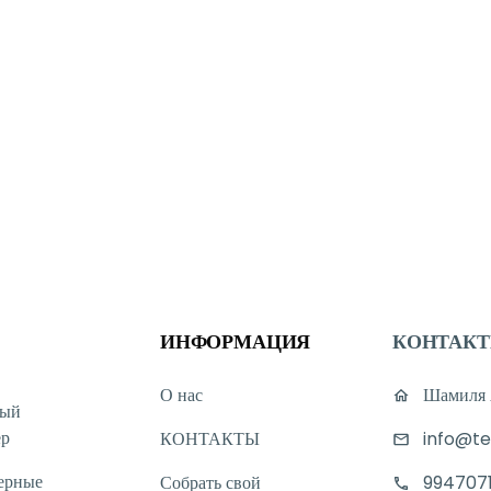
 10:00 до 19:00.
или товару, вы можете обратиться к нам через онлайн-чат на нашем сайт
я с нами через WhatsApp.
Мы стараемся отвечать на все обращения мак
ya! Будем рады видеть вас в нашем магазине.
ИНФОРМАЦИЯ
КОНТАК
О нас
Шамиля А
ный
ер
КОНТАКТЫ
info@te
ерные
Собрать свой
994707