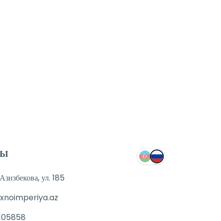
е.
симально быстро.
ТЫ
зизбекова, ул. 185
xnoimperiya.az
105858