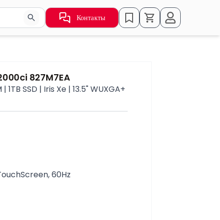
Контакты
ьзуйте стрелки для навигации по результатам.
f2000ci 827M7EA
 1TB SSD | Iris Xe | 13.5" WUXGA+
, TouchScreen, 60Hz