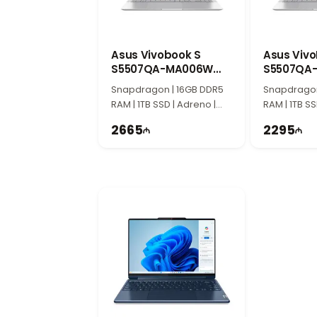
Подходит для повседневной работы и твор
13.5-дюймовый WUXGA+ сенсорный 
Дисплей WUXGA+ диагональю 13.5 дюйма п
позволяет использовать устройство в реж
Asus Vivobook S
Asus Viv
S5507QA-MA006W
Гибкая конструкция Spectre x360
S5507QA
90NB14Q2-M005E0
90NB14Q2
Серия HP Spectre x360 отличается прем
Snapdragon | 16GB DDR5
Snapdragon
RAM | 1TB SSD | Adreno |
режимах для работы, презентаций и развл
RAM | 1TB SS
15.6" 2.8K | 120Hz
Современная работа с Windows 11
15.6″ 3K | 12
2665
2295
Операционная система Windows 11 предла
использование более комфортным.
Для кого подходит HP Spectre x360
Эта модель отлично подходит для бизнес-
Компактный дизайн и мощная конфигурац
.
.
.
Texnoimperiya — мультибрендовый маг
Наш магазин находится по адресу: ул. Шам
Помимо продажи техники, мы также пред
Если у вас возникли технические вопросы