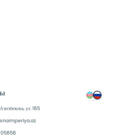
ТЫ
зизбекова, ул. 185
xnoimperiya.az
105858