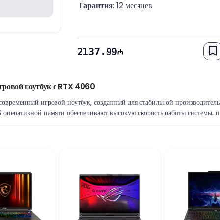
Гарантия
: 12 месяцев
2137.99
ровой ноутбук с RTX 4060
ременный игровой ноутбук, созданный для стабильной производительно
перативной памяти обеспечивают высокую скорость работы системы, п
ель объёмом 1 ТБ гарантирует быстрый запуск системы и достаточно мес
ного геймплея
Б обеспечивает высокую производительность в современных играх с п
ой обновления 144 Гц делает изображение более плавным, снижает заде
ows 11
изайн и эффективную систему охлаждения, обеспечивая стабильную рабо
совместимость, делая этот ноутбук отличным выбором для геймеров и п