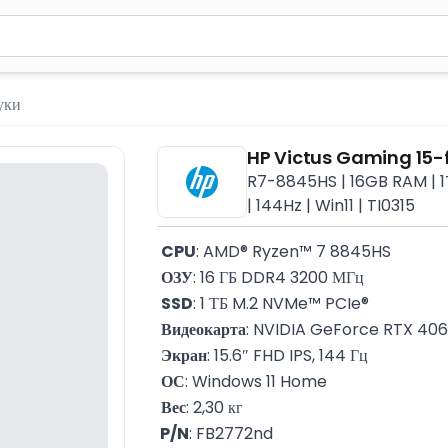
м 2 символа для поиска. Нажмите Enter для отправки или испол
уки
HP Victus Gaming 15
R7-8845HS | 16GB RAM | 1
| 144Hz | Win11 | TI0315
CPU
: AMD® Ryzen™ 7 8845HS
ОЗУ
: 16 ГБ DDR4 3200 МГц
SSD
: 1 ТБ M.2 NVMe™ PCIe®
Видеокарта
: NVIDIA GeForce RTX 406
Экран
: 15.6″ FHD IPS, 144 Гц
ОС
: Windows 11 Home
Вес
: 2,30 кг
 P/N
: FB2772nd