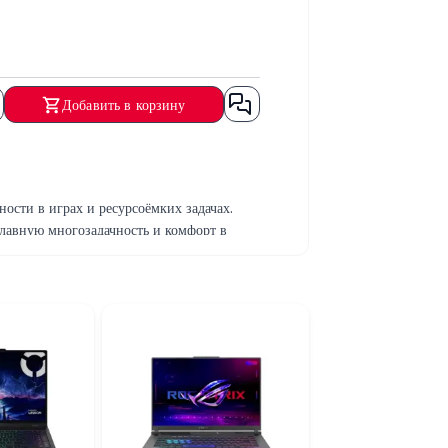
Добавить в корзину
сти в играх и ресурсоёмких задачах.
лавную многозадачность и комфорт в
та для игр и файлов.
оддержкой высоких настроек графики.
ржки и повышает комфорт во время
ту даже под нагрузкой. Windows 11
ользователей, которым важна высокая