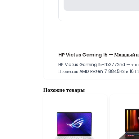
HP Victus Gaming 15 — Мощный иг
HP Victus Gaming 15-fb2772nd — это сов
Процессор AMD Ryzen 7 8845HS и 16 ГБ о
повседневном использовании. SSD-накопит
RTX 4060 и 144 Гц дисплей для плав
Похожие товары
Видеокарта NVIDIA GeForce RTX 4060 8 Г
15,6-дюймовый Full HD дисплей с частот
игрового процесса.
HP Victus — игровой дизайн и Wind
Серия HP Victus сочетает современный д
предлагает удобный интерфейс и широкую 
производительность.