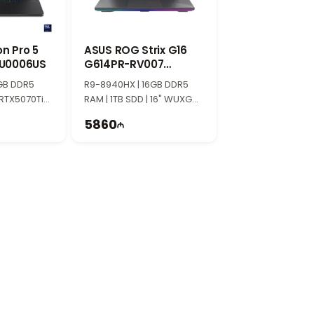
n Pro 5
ASUS ROG Strix G16
LU0006US
G614PR-RV007
90NR0NJ7-M00080
GB DDR5
R9-8940HX | 16GB DDR5
 RTX5070Ti
RAM | 1TB SDD | 16" WUXGA |
A | 165Hz |
RTX5070Ti 12GB | 165Hz
5860