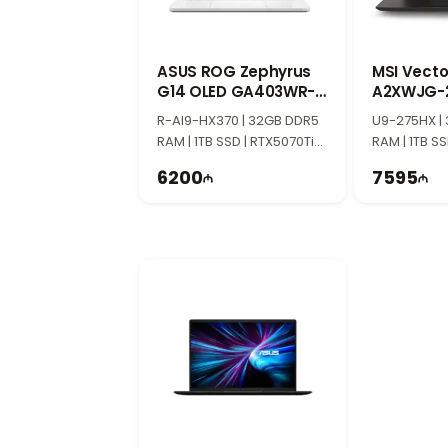
ASUS ROG Zephyrus
MSI Vector
G14 OLED GA403WR-
A2XWJG-2
QS126 90NR0M54-
17S372-21
R-AI9-HX370 | 32GB DDR5
U9-275HX |
M006F0
RAM | 1TB SSD | RTX5070Ti
RAM | 1TB S
12GB | 14" 3K | 120Hz
24GB | 17" Q
6200
7595
Win11