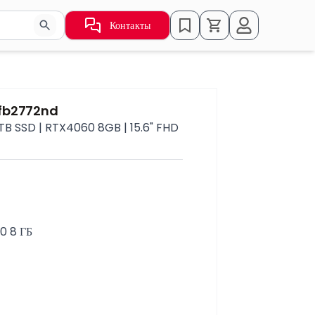
Контакты
ьзуйте стрелки для навигации по результатам.
-fb2772nd
TB SSD | RTX4060 8GB | 15.6" FHD
0 8 ГБ