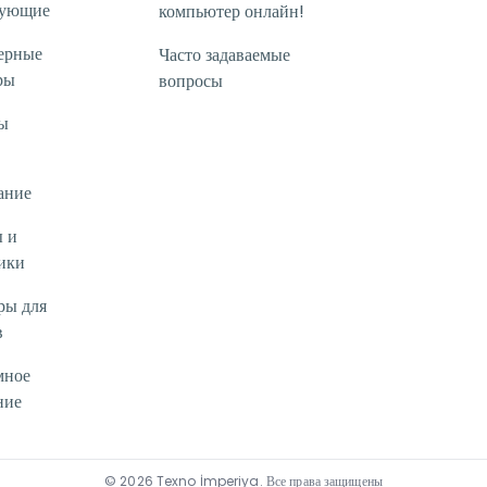
тующие
компьютер онлайн!
ерные
Часто задаваемые
ры
вопросы
ы
ание
 и
ики
ры для
в
мное
ние
©
2026
Texno İmperiya
.
Все права защищены