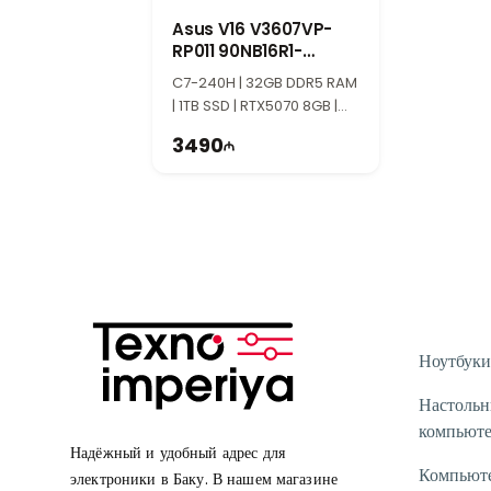
Asus V16 V3607VP-
RP011 90NB16R1-
M002W0
C7-240H | 32GB DDR5 RAM
| 1TB SSD | RTX5070 8GB |
16" WUXGA | 144Hz
3490
Ноутбуки
Настоль
компьют
Надёжный и удобный адрес для
Компьют
электроники в Баку. В нашем магазине