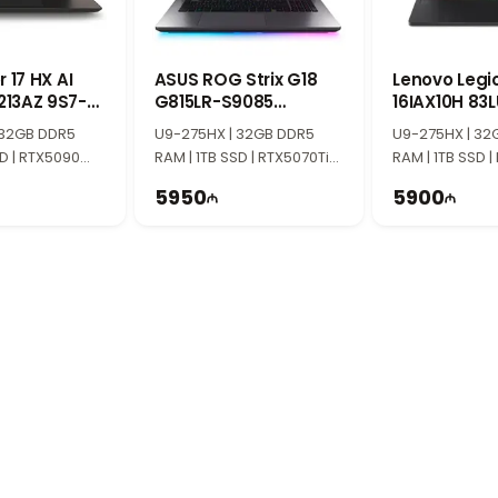
 17 HX AI
ASUS ROG Strix G18
Lenovo Legio
13AZ 9S7-
G815LR-S9085
16IAX10H 83
3
90NR0LT1-M00390
 32GB DDR5
U9-275HX | 32GB DDR5
U9-275HX | 32
SD | RTX5090
RAM | 1TB SSD | RTX5070Ti
RAM | 1TB SSD |
HD+ | 240Hz |
12GB | 18" 2.5K | 240Hz
12GB | 16″ WQXG
5950
5900
Win11