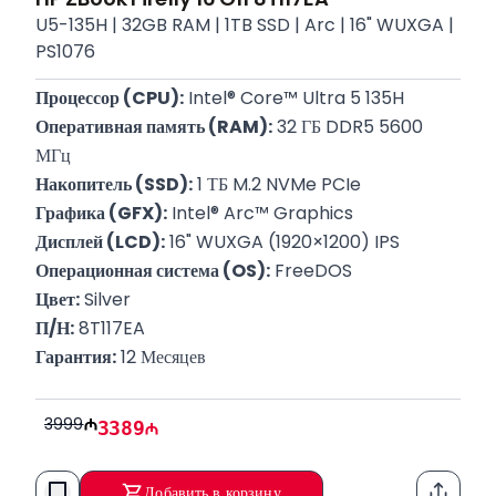
U5-135H | 32GB RAM | 1TB SSD | Arc | 16" WUXGA |
PS1076
Процессор (CPU):
 Intel® Core™ Ultra 5 135H
Оперативная память (RAM):
 32 ГБ DDR5 5600 
МГц
Накопитель (SSD):
 1 ТБ M.2 NVMe PCIe
Графика (GFX):
 Intel® Arc™ Graphics
Дисплей (LCD):
 16" WUXGA (1920×1200) IPS
Операционная система (OS):
 FreeDOS
Цвет:
 Silver
П/Н:
 8T117EA
Гарантия:
 12 Месяцев
3999
3389
Добавить в корзину