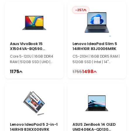
16-дюймовый WUXGA экран обеспечивает комфортное
-
257
рабочее пространство и чёткое изображение, что особенно
удобно при работе с документами и профессиональными
приложениями. Серия HP ZBook Firefly сочетает надёжность,
мобильность и производительность для специалистов.
Asus VivoBook 15
Lenovo IdeaPad Slim 5
X1504VA-BQ590
14IRH10R 83J0006MRK
90NB13Y1-M00X70
Core 5-120U | 16GB DDR4
C5-210H | 16GB DDR5 RAM |
RAM | 512GB SSD | UHD |
512GB SSD | Intel | 14"
15.6" FHD | 60Hz
WUXGA | 60Hz
1175
1498
1755
Lenovo IdeaPad 5 2-in-1
ASUS ZenBook 14 OLED
14IRH9 83KX006VRK
UM3406KA-QD130