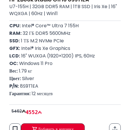
U7-155H | 32GB DDR5 RAM | 1TB SSD | Iris Xe | 16"
WQXGA | 60Hz | Win11
CPU:
 Intel® Core™ Ultra 7 155H
RAM:
 32 ГБ DDR5 5600MHz
SSD:
 1 ТБ M.2 NVMe PCIe
GFX:
 Intel® Iris Xe Graphics
LCD:
 16" WUXGA (1920×1200) IPS, 60Hz
OC:
 Windows 11 Pro
Вес:
 1.79 кг
Цвет:
 Silver
P/N:
 8S9T1EA
Гарантия:
 12 месяцев
5462
4552
Добавить в корзину