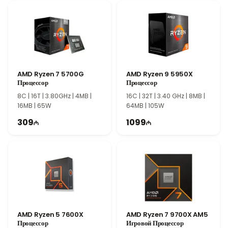
приложений, высокую производительность в играх и
мгновенный отклик системы.
Преимущества Intel Core i5-12600K
Сокет LGA1700, поддержка до 128 ГБ оперативной памяти и
теплопакет 150 Вт делают Intel Core i5-12600K отличным
выбором для современных игровых компьютеров и
AMD Ryzen 7 5700G
AMD Ryzen 9 5950X
профессиональных рабочих станций. Процессор сочетает
Процессор
Процессор
высокую производительность, надежность и совместимость с
8C | 16T | 3.80GHz | 4MB |
16C | 32T | 3.40 GHz | 8MB |
платформами нового поколения.
16MB | 65W
64MB | 105W
309
1099
AMD Ryzen 5 7600X
AMD Ryzen 7 9700X AM5
Процессор
Игровой Процессор