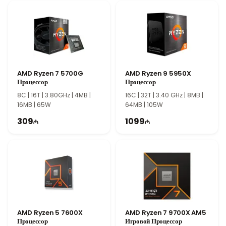
приложений, высокую производительность в играх и
мгновенный отклик системы.
Преимущества Intel Core i7-12700F
Благодаря теплопакету 65 Вт Intel Core i7-12700F сочетает
высокую производительность с энергоэффективностью.
Поддержка до 128 ГБ оперативной памяти и надежная работа
AMD Ryzen 7 5700G
AMD Ryzen 9 5950X
делают этот процессор отличным выбором для игровых
Процессор
Процессор
компьютеров, рабочих станций и профессиональных
8C | 16T | 3.80GHz | 4MB |
16C | 32T | 3.40 GHz | 8MB |
пользователей.
16MB | 65W
64MB | 105W
309
1099
AMD Ryzen 5 7600X
AMD Ryzen 7 9700X AM5
Процессор
Игровой Процессор