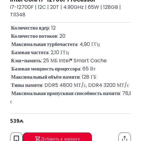
i7-12700F | 12C | 20T | 4.90GHz | 65W | 128GB |
TI1348
 Количество ядер
: 12
 Количество потоков
: 20
Максимальная турбочастота
: 4,90 ГГц
Базовая частота
: 2,10 ГГц
 Кэш-память
: 25 МБ Intel® Smart Cache
Базовая мощность процессора
: 65 Вт
 Максимальный объём памяти
: 128 ГБ
 Типы памяти
: DDR5 4800 МТ/с, DDR4 3200 МТ/с
Максимальная пропускная способность памяти
: 76,8 ГБ
с
 Поддерживаемый сокет
: FCLGA1700
Гарантия
: 12 месяцев
539
Добавить в корзину