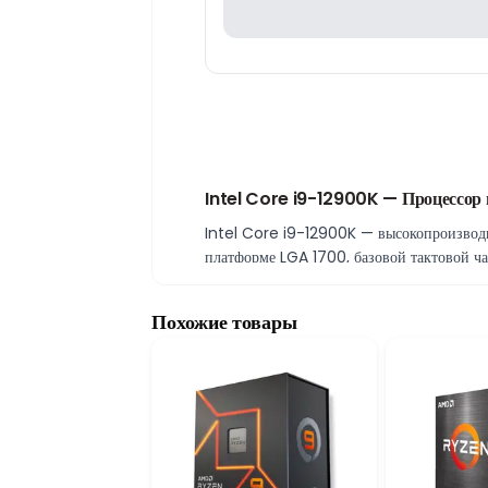
Intel Core i9-12900K — Процессор 
Intel Core i9-12900K — высокопроизвод
платформе LGA 1700, базовой тактовой ча
производительность даже при самых высок
Тактовая частота до 5,20 ГГц
Похожие товары
Intel Core i9-12900K способен достигать
мгновенный отклик системы. Высокая такт
Платформа LGA 1700
Сокет LGA 1700 обеспечивает совместимо
поколения. Платформа поддерживает совр
Преимущества Intel Core i9-12900K