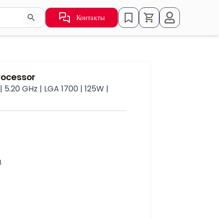
Контакты
ьзуйте стрелки для навигации по результатам.
rocessor
| 5.20 GHz | LGA 1700 | 125W |
ц