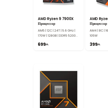
Благодаря теплопакету 125 Вт Intel Core
отличным выбором для игровых компьютер
мощность.
AMD Ryzen 9 7900X
AMD Ryze
Процессор
Процессор
AM5 | 12C | 24T | 5.6 GHz |
AM4 | 8C | 16
170W | 128GB | DDR5 5200
105W
MT/s
699
399