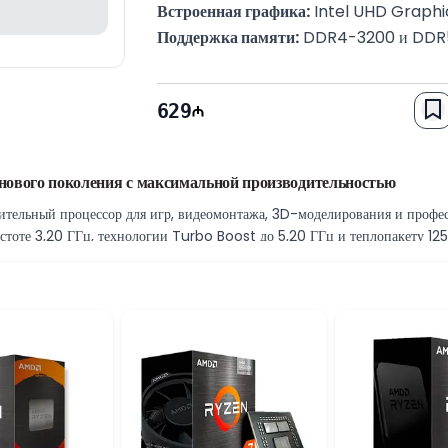
Встроенная графика:
 Intel UHD Graphi
Поддержка памяти:
 DDR4-3200 и DD
Каналы памяти:
 Двухканальная
Технологический процесс:
 Intel 7
629
Гарантия:
 12 месяцев
нового поколения с максимальной производительностью
ительный процессор для игр, видеомонтажа, 3D-моделирования и профе
стоте 3,20 ГГц, технологии Turbo Boost до 5,20 ГГц и теплопакету 12
их нагрузках.
 частоты до 5,20 ГГц, обеспечивая быстрый запуск приложений, высокую
овая частота гарантирует стабильную работу при выполнении ресурсоемк
сть с современными материнскими платами и позволяет создать произв
еменные технологии и предоставляет широкие возможности для дальней