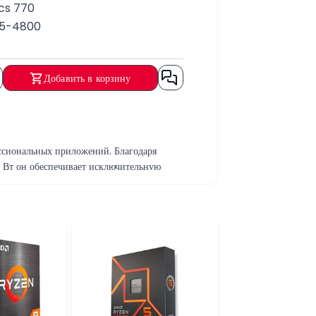
cs 770
R5-4800
Добавить в корзину
ссиональных приложений. Благодаря
5 Вт он обеспечивает исключительную
 частоту кадров в современных играх и
их задач.
одительную компьютерную систему нового
шего обновления ПК.