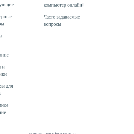
тующие
компьютер онлайн!
ерные
Часто задаваемые
ры
вопросы
ы
ание
 и
ики
ры для
в
мное
ние