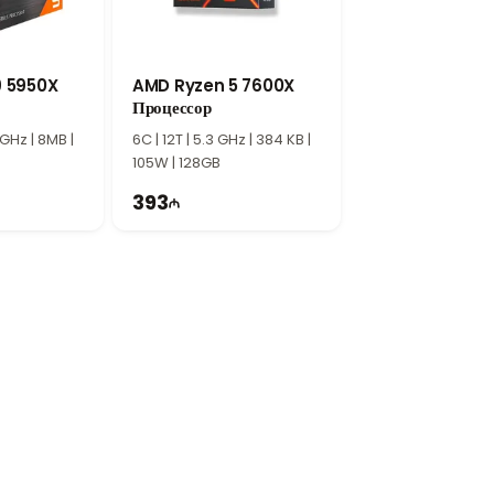
ую работу. Этот процессор станет
ется максимальная вычислительная
9 5950X
AMD Ryzen 5 7600X
Процессор
 GHz | 8MB |
6C | 12T | 5.3 GHz | 384 KB |
105W | 128GB
393