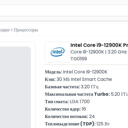
м 2 символа для поиска. Нажмите Enter для отправки или испол
ующие
Процессоры
Intel Core i9-12900K P
Core i9-12900K | 3.20 GHz 
TG0169
Модель:
 Intel Core i9-12900K
Кэш:
 30 МБ Intel Smart Cache
Базовая частота:
 3.20 ГГц
Максимальная частота Turbo:
 5.20 ГГ
Тип сокета:
 LGA 1700
Количество ядер:
 16
Количество потоков:
 24
Тепловыделение (TDP):
 125 Вт