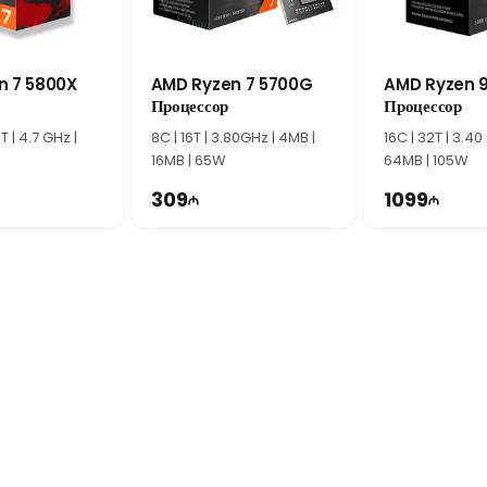
 i9-12900K сочетает высокую производительность, надежность и стабильн
ов, профессиональных рабочих станций и пользователей, которым требу
n 7 5800X
AMD Ryzen 7 5700G
AMD Ryzen 
Процессор
Процессор
T | 4.7 GHz |
8C | 16T | 3.80GHz | 4MB |
16C | 32T | 3.40
16MB | 65W
64MB | 105W
309
1099