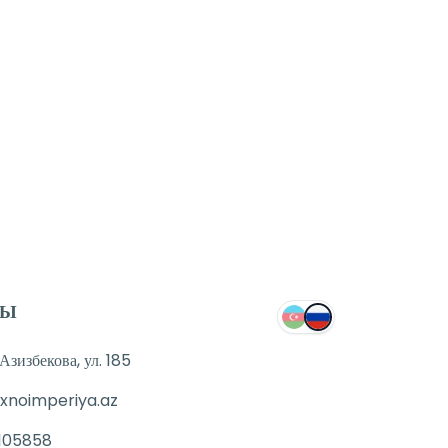
ТЫ
зизбекова, ул. 185
xnoimperiya.az
105858