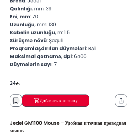
Brend
: Jedel
Qalınlığı
, mm: 39
Eni
, 
mm
: 70
Uzunluğu
, mm: 130
Kabelin uzunluğu
, m: 1.5
Sürüşmə növü
: Şaquli
Proqramlaşdırılan düymələri
: Bəli
Maksimal qətnamə
, 
dpi
: 6400
Düymələrin sayı
: 7
34
Добавить в корзину
Функци
Jedel GM1100 Mouse – Удобная и точная проводная
мышь