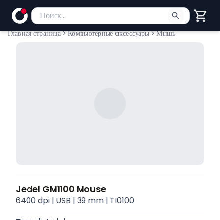
Поиск товаров
Введите минимум 2 символа для поиска. Нажмите Enter
Главная страница
Компьютерные aксессуары
Мышь
Jedel GM1100 Mouse
6400 dpi | USB | 39 mm | TI0100