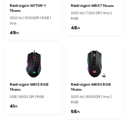
Jedel GM1100 Mouse сочетает USB-подключение, высокую
Redragon M711W-1
Redragon M607 Мышь
чувствительность DPI и компактный дизайн. Это отличный
Мышь
1000 Hz | 7200 DPI | 1ms |
выбор для дома, офиса и учебы, обеспечивающий
1000 Hz | 5000DPI | RGB |
RGB
эффективную работу при выполнении повседневных
1ms
компьютерных задач.
48
49
Redragon M612 RGB
Redragon M693 RGB
Мышь
Мышь
USB | 8000 DPI | RGB
1000 Hz | 8000DPI | 1ms |
RGB
41
58