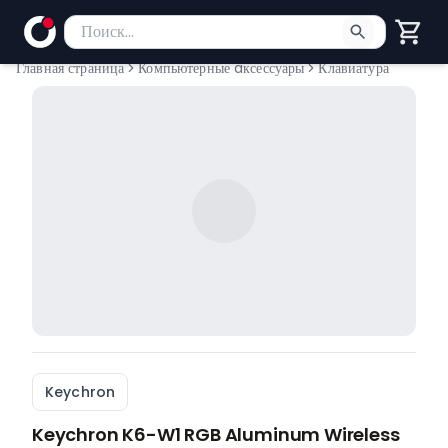
Поиск товаров
Введите минимум 2 символа для поиска. Нажмите Enter
Главная страница
Компьютерные aксессуары
Клавиатура
Keychron
Keychron K6-W1 RGB Aluminum Wireless