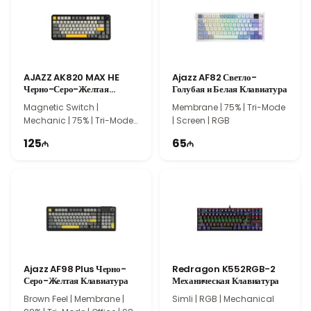
минималистичный вид и подходит для любого интерьера.
Гарантия и Доставка
Keychron K6-W1 доступен в Texno İmperiya с
официальной гарантией и быстрой доставкой. Закажите сейчас
и поднимите свой опыт использования клавиатуры на новый
AJAZZ AK820 MAX HE
Ajazz AF82 Светло-
Черно-Серо-Желтая
Голубая и Белая Клавиатура
уровень!
Механическая Клавиатура
Magnetic Switch |
Membrane | 75% | Tri-Mode
Mechanic | 75% | Tri-Mode |
| Screen | RGB
Gasket | 82 Keys
125
65
Ajazz AF98 Plus Черно-
Redragon K552RGB-2
Серо-Желтая Клавиатура
Механическая Клавиатура
Brown Feel | Membrane |
Simli | RGB | Mechanical