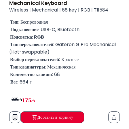
Mechanical Keyboard
Wireless | Mechanical | 68 key | RGB | TI1584
 Тип
: Беспроводная
Подключение
: USB-C, Bluetooth
 Подсветка: RGB
 Тип переключателей
: Gateron G Pro Mechanical 
(Hot-swappable)
 Выбор переключателей:
 Красные
 Тип клавиатуры
: Механическая
 Количество клавиш
: 68
Вес
: 664 г
235
175
Добавить в корзину
Функци