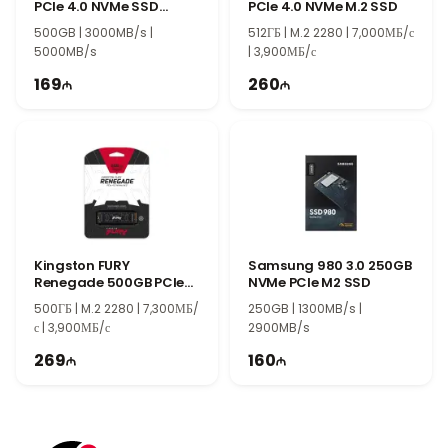
PCIe 4.0 NVMe SSD
PCIe 4.0 NVMe M.2 SSD
SNV3S/500G
500GB | 3000MB/s |
512ГБ | M.2 2280 | 7,000МБ/с
5000MB/s
| 3,900МБ/с
169
260
Kingston FURY
Samsung 980 3.0 250GB
Renegade 500GB PCIe
NVMe PCIe M2 SSD
4.0 NVMe M.2 SSD
500ГБ | M.2 2280 | 7,300МБ/
250GB | 1300MB/s |
SFYRS/500G
с | 3,900МБ/с
2900MB/s
269
160