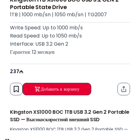
Portable State Drive
1TB | 1000 mb/sn | 1050 mb/sn | TG2007
Write Speed: Up to 1000 mb/s
Read Speed: Up to 1050 mb/s
Interface: USB 3.2 Gen 2
Гарантия: 12 месяцев
237
Добавить в корзину
Функци
Kingston XS1000 BOC 1TB USB 3.2 Gen 2 Portable
SSD — Высокоскоростной внешний SSD
Kingston XS1000 BOC 1TB USB 3.2 Gen 2 Portable SSD —
портативный твердотельный накопитель, предназначенный для