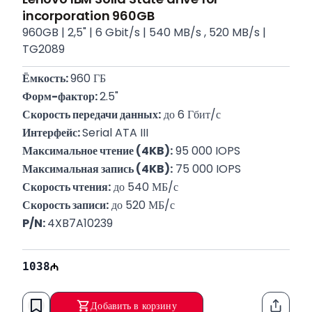
incorporation 960GB
960GB | 2,5" | 6 Gbit/s | 540 MB/s , 520 MB/s |
TG2089
Ёмкость: 
960 ГБ
Форм-фактор: 
2.5"
Скорость передачи данных:
 до 6 Гбит/с
Интерфейс: 
Serial ATA III
Максимальное чтение (4KB):
 95 000 IOPS
Максимальная запись (4KB):
 75 000 IOPS
Скорость чтения:
 до 540 МБ/с
Скорость записи:
 до 520 МБ/с
P/N: 
4XB7A10239
1038
Добавить в корзину