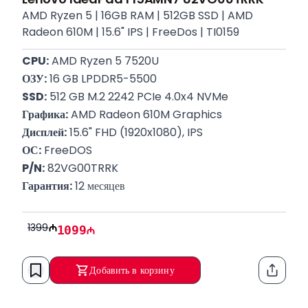
AMD Ryzen 5 | 16GB RAM | 512GB SSD | AMD
Radeon 610M | 15.6" IPS | FreeDos | TI0159
CPU:
 AMD Ryzen 5 7520U
ОЗУ:
 16 GB LPDDR5-5500
SSD:
 512 GB M.2 2242 PCIe 4.0x4 NVMe
Графика:
 AMD Radeon 610M Graphics
Дисплей:
 15.6" FHD (1920x1080), IPS
ОС:
 FreeDOS
P/N:
 82VG00TRRK
Гарантия:
 12 месяцев
1399
1099
Добавить в корзину
Функци