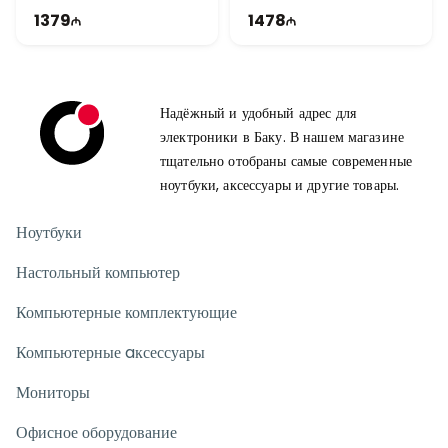
Bluetooth обеспечивает быстрое беспроводное соединение.
60Hz
Win11
1379
1478
Для кого подходит Lenovo IdeaPad 1 15AMN7?
Эта модель станет хорошим выбором для студентов, офисных
сотрудников и пользователей, которым нужен доступный и
надёжный ноутбук для ежедневных задач. Практичный дизайн,
Надёжный и удобный адрес для
удобный экран и стабильная работа обеспечивают комфортное
электроники в Баку. В нашем магазине
использование.
тщательно отобраны самые современные
ноутбуки, аксессуары и другие товары.
Ноутбуки
Настольный компьютер
Компьютерные комплектующие
Компьютерные aксессуары
Мониторы
Офисное оборудование