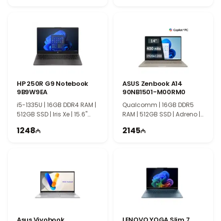
видеть вас в нашем магазине.
HP 250R G9 Notebook
ASUS Zenbook A14
9B9W9EA
90NB1501-M00RM0
i5-1335U | 16GB DDR4 RAM |
Qualcomm | 16GB DDR5
512GB SSD | Iris Xe | 15.6"
RAM | 512GB SSD | Adreno |
FHD | 60Hz
14" WUXGA | 60Hz
1248
2145
Asus Vivobook
LENOVO YOGA Slim 7