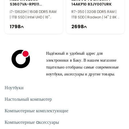
S3607VA-RP011
14AKP10 83JY007URK
90NB1671-M004V0
i7-13620H | 16GB DDR5 RAM
R7-350 | 32GB DDR5 RAM |
| 1TB SSD | Intel UHD | 16"
1TB SDD | Radeon | 14" 2.8K |
WUXGA | 144Hz
120Hz
1798
2698
Надёжный и удобный адрес для
электроники в Баку. В нашем магазине
тщательно отобраны самые современные
ноутбуки, аксессуары и другие товары.
Ноутбуки
Настольный компьютер
Компьютерные комплектующие
Компьютерные aксессуары