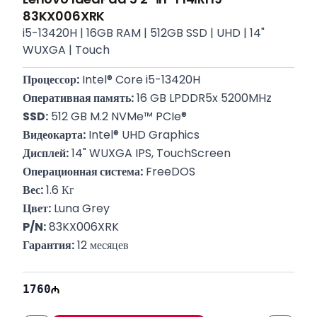
83KX006XRK
i5-13420H | 16GB RAM | 512GB SSD | UHD | 14"
WUXGA | Touch
Процессор:
 Intel® Core i5-13420H
Оперативная память:
 16 GB LPDDR5x 5200MHz
SSD:
 512 GB M.2 NVMe™ PCIe®
Видеокарта:
 Intel® UHD Graphics
Дисплей:
 14" WUXGA IPS, TouchScreen
Операционная система:
 FreeDOS
Вес:
 1.6 Кг
Цвет:
 Luna Grey
P/N:
 83KX006XRK
Гарантия:
 12 месяцев
1760