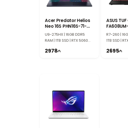
Acer Predator Helios
ASUS TUF
Neo 16S PHN16S-71-
FA608UM
91AW NH.U0MAA.001
90NR0KV
U9-275HX | 16GB DDR5
R7-260 | 16
RAM | 1TB SSD | RTX 5060
1TB SSD | RT
8GB | 16" WQXGA | 240Hz |
WUXGA | 16
2978
2695
Win11