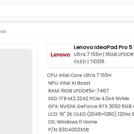
м 2 символа для поиска. Нажмите Enter для отправки или испол
уки
Lenovo IdeaPad Pro 5
Ultra 7 155H | 16GB LPDDR5
OLED | TI0218
CPU: Intel Core Ultra 7 155H
 NPU: Intel AI Boost
 RAM: 16GB LPDDR5x-7467
 SSD: 1TB M.2 2242 PCIe 4.0x4 NVMe
 GFX: NVIDIA GeForce RTX 3050 6G
 LCD: 16" 2K OLED (2048×1280) 120Hz 
 OS: Windows 11 Home
 P/N: 83D4002XSB