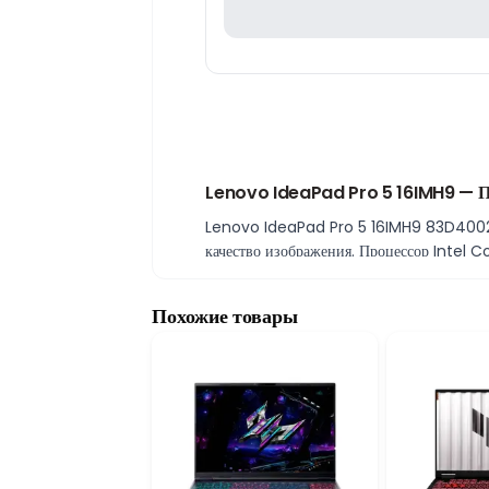
Lenovo IdeaPad Pro 5 16IMH9 — П
Lenovo IdeaPad Pro 5 16IMH9 83D4002XS
качество изображения. Процессор Intel 
многозадачность и эффективную работу с
скорость работы с данными.
Похожие товары
16-дюймовый OLED-дисплей с профес
16-дюймовый OLED-экран обеспечивает гл
работы с мультимедиа, дизайна и других т
Премиальный дизайн и расширенные
Серия IdeaPad Pro отличается более выс
сбалансированная производительность дел