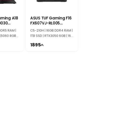
aming A18
ASUS TUF Gaming F16
8030
FX607VJ-RL005
M001M0
90NR0MZ6-M00050
DDR5 RAM |
C5-210H | 16GB DDR4 RAM |
X5060 8GB |
1TB SSD | RTX3050 6GB | 16"
44Hz
WUXGA | 144Hz
1895