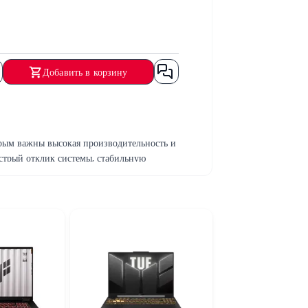
Добавить в корзину
рым важны высокая производительность и
стрый отклик системы, стабильную
яет достаточно пространства и высокую
то делает ноутбук отличным выбором для
нкий корпус, современные материалы и
вных пользователей.