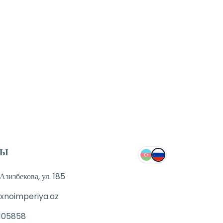
ТЫ
зизбекова, ул. 185
xnoimperiya.az
105858