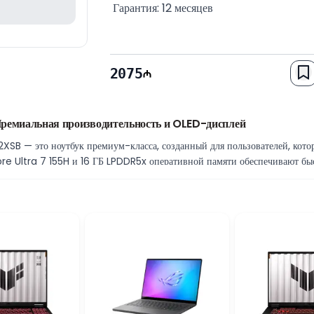
 Гарантия: 12 месяцев
2075
ремиальная производительность и OLED-дисплей
B — это ноутбук премиум-класса, созданный для пользователей, кото
Core Ultra 7 155H и 16 ГБ LPDDR5x оперативной памяти обеспечивают бы
 ресурсоёмкими приложениями. SSD-накопитель объёмом 1 ТБ предоставл
сиональной цветопередачей
убокий чёрный цвет, высокий контраст и насыщенную цветопередачу. Э
ворческих задач, где важна точность изображения и визуальное качество.
 возможности
оким уровнем исполнения по сравнению с классическими ноутбуками. То
ают эту модель отличным выбором для студентов, специалистов и креати