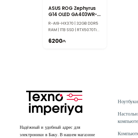
ASUS ROG Zephyrus
G14 OLED GA403WR-
QS126 90NR0M54-
R-AI9-HX370 | 32GB DDR5
M006F0
RAM | 1TB SSD | RTX5070Ti
12GB | 14" 3K | 120Hz
6200
Ноутбуки
Настоль
компьют
Надёжный и удобный адрес для
Компьют
электроники в Баку. В нашем магазине