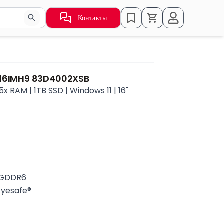
Контакты
ьзуйте стрелки для навигации по результатам.
 16IMH9 83D4002XSB
x RAM | 1TB SSD | Windows 11 | 16"
B GDDR6
Eyesafe®