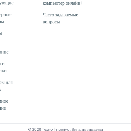
тующие
компьютер онлайн!
ерные
Часто задаваемые
ры
вопросы
ы
ание
 и
ики
ры для
в
мное
ние
©
2026
Texno İmperiya
.
Все права защищены