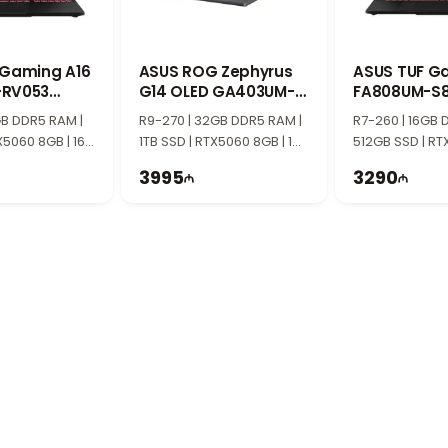
 Gaming A16
ASUS ROG Zephyrus
ASUS TUF G
-RV053
G14 OLED GA403UM-
FA808UM-S
1-M005H0
QS004 90NR0M81-
90NR0NN1-
GB DDR5 RAM |
R9-270 | 32GB DDR5 RAM |
R7-260 | 16GB 
M00270
X5060 8GB | 16"
1TB SSD | RTX5060 8GB | 14"
512GB SSD | RT
5Hz
3K | 120Hz
18" WUXGA | 1
3995
3290