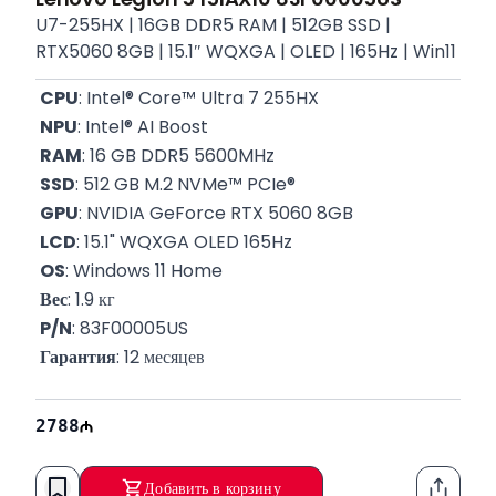
U7-255HX | 16GB DDR5 RAM | 512GB SSD |
RTX5060 8GB | 15.1″ WQXGA | OLED | 165Hz | Win11
CPU
: Intel® Core™ Ultra 7 255HX
NPU
: Intel® AI Boost
RAM
: 16 GB DDR5 5600MHz
SSD
: 512 GB M.2 NVMe™ PCIe®
GPU
: NVIDIA GeForce RTX 5060 8GB
LCD
: 15.1" WQXGA OLED 165Hz
OS
: Windows 11 Home
Вес
: 1.9 кг
P/N
: 83F00005US
Гарантия
: 12 месяцев
2788
Добавить в корзину