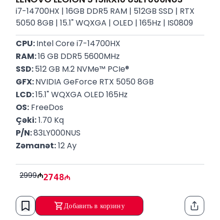
i7-14700HX | 16GB DDR5 RAM | 512GB SSD | RTX
5050 8GB | 15.1" WQXGA | OLED | 165Hz | IS0809
CPU: 
Intel Core i7-14700HX
RAM: 
16 GB DDR5 5600MHz
SSD: 
512 GB M.2 NVMe™ PCIe®
GFX: 
NVIDIA GeForce RTX 5050 8GB
LCD: 
15.1" WQXGA OLED 165Hz
OS:
 FreeDos
Çəki:
 1.70 Kq
P/N: 
83LY000NUS
Zəmanət:
 12 Ay
2999
2748
Добавить в корзину
Функци