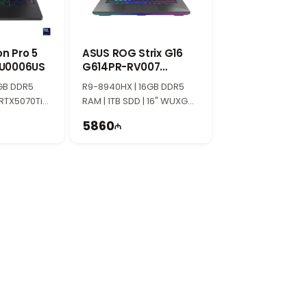
рафических приложений и видеомонтажа.
новления 165Hz делает игровой процесс
n Pro 5
ASUS ROG Strix G16
LU0006US
G614PR-RV007
90NR0NJ7-M00080
GB DDR5
R9-8940HX | 16GB DDR5
оторым нужен мощный ноутбук. Благодаря
 RTX5070Ti
RAM | 1TB SDD | 16" WUXGA |
A | 165Hz |
RTX5070Ti 12GB | 165Hz
5860