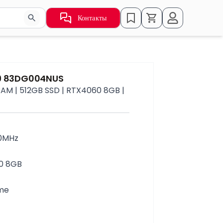
Контакты
ьзуйте стрелки для навигации по результатам.
X9 83DG004NUS
AM | 512GB SSD | RTX4060 8GB |
00MHz
0 8GB
ome