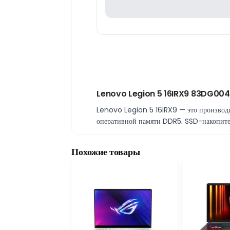
Lenovo Legion 5 16IRX9 83DG004N
Lenovo Legion 5 16IRX9 — это производи
оперативной памяти DDR5, SSD-накопит
обеспечивают высокую скорость и комфор
Высокая производительность с Intel
Похожие товары
Lenovo Legion 5 оснащён мощным процес
программировании, обработке видео и мно
16GB DDR5 RAM и 512GB SSD для бы
Оперативная память 16GB DDR5 обеспечив
системы, игр и программ, обеспечивая бы
RTX 4060 8GB для мощной графики