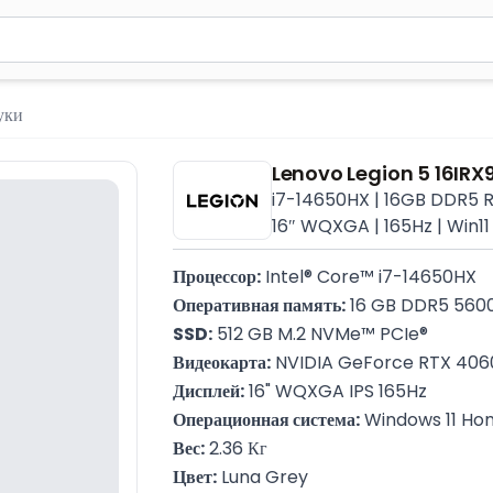
м 2 символа для поиска. Нажмите Enter для отправки или испол
уки
Lenovo Legion 5 16IR
i7-14650HX | 16GB DDR5 R
16″ WQXGA | 165Hz | Win11
Процессор:
 Intel® Core™ i7-14650HX
Оперативная память:
 16 GB DDR5 56
SSD:
 512 GB M.2 NVMe™ PCIe®
Видеокарта:
 NVIDIA GeForce RTX 406
Дисплей:
 16" WQXGA IPS 165Hz
Операционная система:
 Windows 11 H
Вес:
 2.36 Кг
Цвет:
 Luna Grey