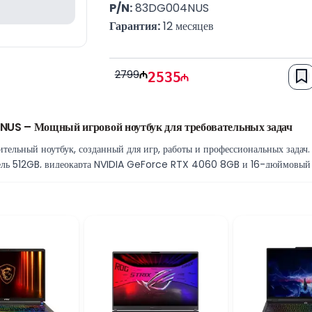
P/N:
 83DG004NUS
Гарантия:
 12 месяцев
2799
2535
US – Мощный игровой ноутбук для требовательных задач
тельный ноутбук, созданный для игр, работы и профессиональных задач
ель 512GB, видеокарта NVIDIA GeForce RTX 4060 8GB и 16-дюймовый
тную работу.
 Core i7-14650HX
сором Intel Core i7-14650HX, который обеспечивает отличную произв
гозадачности. Процессор легко справляется с требовательными задачами.
строй работы
ает плавную работу нескольких приложений одновременно. SSD-накопи
стрый доступ к данным.