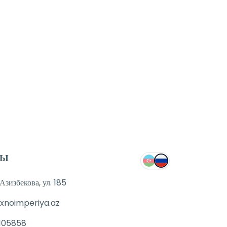
ТЫ
зизбекова, ул. 185
xnoimperiya.az
105858