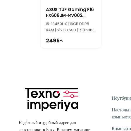
ASUS TUF Gaming F16
FX608JM-RV002
90NR0MI1-M002V0
i5-13450HX | 16GB DDR5
RAM | 512GB SSD | RTX5060
8GB | 16" FHD+ | 165Hz
2495
Ноутбуки
Настоль
компьют
Надёжный и удобный адрес для
Компьют
электроники в Баку. В нашем магазине