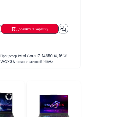
Добавить в корзину
. Процессор Intel Core i7-14650HX, 16GB
 WQXGA экран с частотой 165Hz
одительность в современных играх,
тель объёмом 512GB ускоряет загрузку