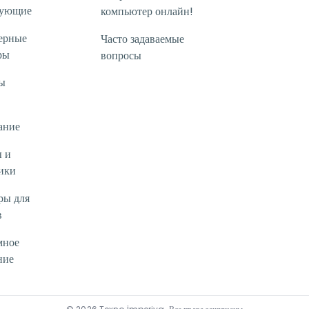
тующие
компьютер онлайн!
ерные
Часто задаваемые
ры
вопросы
ы
ание
 и
ики
ры для
в
мное
ние