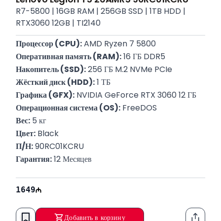
R7-5800 | 16GB RAM | 256GB SSD | 1TB HDD |
RTX3060 12GB | TI2140
Процессор (CPU):
 AMD Ryzen 7 5800
Оперативная память (RAM):
 16 ГБ DDR5
Накопитель (SSD):
 256 ГБ M.2 NVMe PCIe
Жёсткий диск (HDD):
 1 ТБ
Графика (GFX):
 NVIDIA GeForce RTX 3060 12 ГБ
Операционная система (OS):
 FreeDOS
Вес:
 5 кг
Цвет:
 Black
П/Н:
 90RC01KCRU
Гарантия:
 12 Месяцев
1649
Добавить в корзину