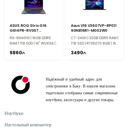
ASUS ROG Strix G16
Asus V16 V3607VP-RP011
G614PR-RV007
90NB16R1-M002W0
90NR0NJ7-M00080
R9-8940HX | 16GB DDR5
C7-240H | 32GB DDR5 RAM |
RAM | 1TB SDD | 16" WUXGA |
1TB SSD | RTX5070 8GB | 16"
RTX5070Ti 12GB | 165Hz
WUXGA | 144Hz
5860
3490
Надёжный и удобный адрес для
электроники в Баку. В нашем магазине
тщательно отобраны самые современные
ноутбуки, аксессуары и другие товары.
Ноутбуки
Настольный компьютер