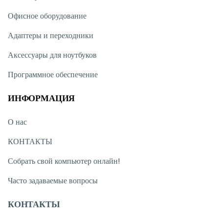
можете обратиться к нам через онлайн-чат на нашем сайте.
Офисное оборудование
Вне рабочих часов вы можете связаться с нами через
WhatsApp.
Мы стараемся отвечать на все обращения
Адаптеры и переходники
максимально быстро.
Благодарим вас за интерес к Texnoimperiya! Будем рады
Аксессуары для ноутбуков
видеть вас в нашем магазине.
Программное обеспечение
ИНФОРМАЦИЯ
О нас
КОНТАКТЫ
Собрать свой компьютер онлайн!
Часто задаваемые вопросы
КОНТАКТЫ