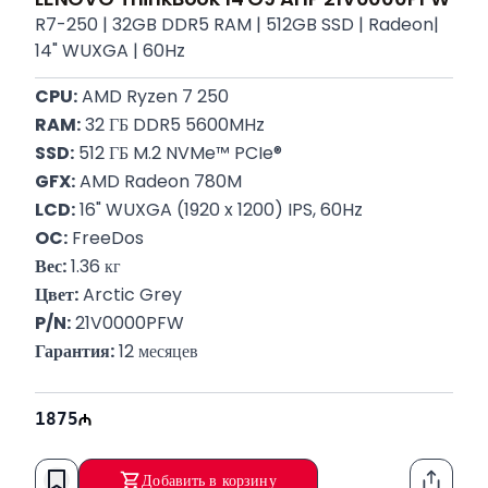
R7-250 | 32GB DDR5 RAM | 512GB SSD | Radeon|
14" WUXGA | 60Hz
CPU:
 AMD Ryzen 7 250
RAM:
 32 ГБ DDR5 5600MHz
SSD:
 512 ГБ M.2 NVMe™ PCIe®
GFX:
 AMD Radeon 780M
LCD:
 16" WUXGA (1920 x 1200) IPS, 60Hz
OC:
 FreeDos
Вес:
 1.36 кг
Цвет:
 Arctic Grey
P/N:
 21V0000PFW
Гарантия:
 12 месяцев
1875
Добавить в корзину