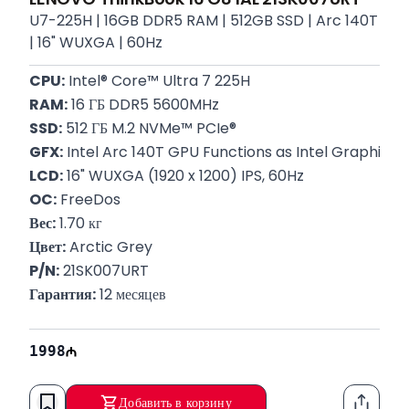
U7-225H | 16GB DDR5 RAM | 512GB SSD | Arc 140T
| 16" WUXGA | 60Hz
CPU:
 Intel® Core™ Ultra 7 225H
RAM:
 16 ГБ DDR5 5600MHz
SSD:
 512 ГБ M.2 NVMe™ PCIe®
GFX:
 Intel Arc 140T GPU Functions as Intel Graphics
LCD:
 16" WUXGA (1920 x 1200) IPS, 60Hz
OC:
 FreeDos
Вес:
 1.70 кг
Цвет:
 Arctic Grey
P/N:
 21SK007URT
Гарантия:
 12 месяцев
1998
Добавить в корзину