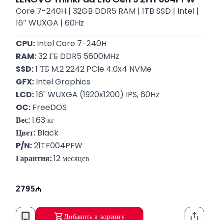
Core 7-240H | 32GB DDR5 RAM | 1TB SSD | Intel |
16″ WUXGA | 60Hz
CPU:
 Intel Core 7-240H
RAM:
 32 ГБ DDR5 5600MHz
SSD:
 1 ТБ M.2 2242 PCIe 4.0x4 NVMe
GFX:
 Intel Graphics
LCD:
 16" WUXGA (1920x1200) IPS, 60Hz
OC:
 FreeDOS
Вес:
 1.63 кг
Цвет:
 Black
P/N:
 21TF004PFW
Гарантия:
 12 месяцев
2795
Добавить в корзину