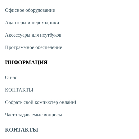
можете обратиться к нам через онлайн-чат на нашем сайте.
Офисное оборудование
Вне рабочих часов вы можете связаться с нами через
WhatsApp. Мы стараемся отвечать на все обращения
Адаптеры и переходники
максимально быстро.
Благодарим вас за интерес к Texnoimperiya! Будем рады
Аксессуары для ноутбуков
видеть вас в нашем магазине.
Программное обеспечение
ИНФОРМАЦИЯ
О нас
КОНТАКТЫ
Собрать свой компьютер онлайн!
Часто задаваемые вопросы
КОНТАКТЫ