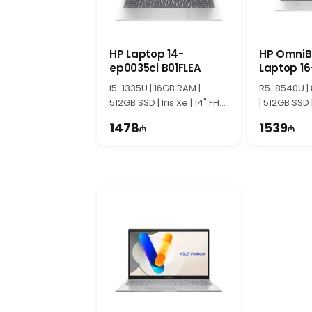
Компактный размер обеспечивает удобство
Windows 11 Pro и премиальный диз
Операционная система Windows 11 Pro пр
корпус, удобная клавиатура и фирменный
HP Laptop 14-
HP OmniB
ep0035ci B01FLEA
Идеальный выбор для бизнеса и проф
Laptop 16
C16LHEA
Lenovo ThinkPad X1 Carbon Gen 12 21K
i5-1335U | 16GB RAM |
R5-8540U |
512GB SSD | Iris Xe | 14" FHD
WUXGA создан для профессиональных поль
| 512GB SSD 
| 60Hz | Win11
2K | 60Hz | W
решением для работы и бизнеса.
1478
1539