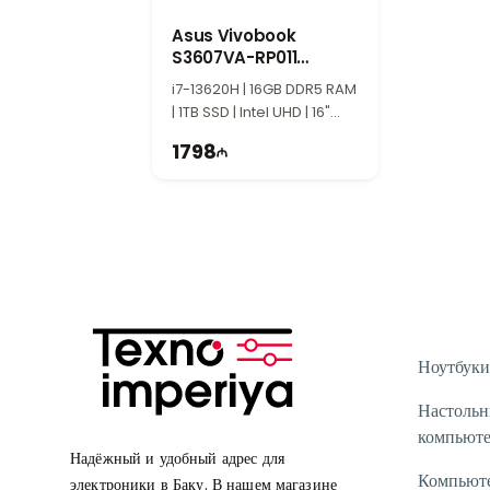
Asus Vivobook
S3607VA-RP011
90NB1671-M004V0
i7-13620H | 16GB DDR5 RAM
| 1TB SSD | Intel UHD | 16"
WUXGA | 144Hz
1798
Ноутбуки
Настоль
компьют
Надёжный и удобный адрес для
Компьют
электроники в Баку. В нашем магазине