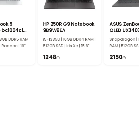
 при переноске.
айн ThinkPad
едоставляет расширенные возможности безопасности и продуктивности 
 дизайн ThinkPad делают ноутбук отличным выбором для рабочих встреч,
ook 5
HP 250R G9 Notebook
ASUS ZenBo
ессиональных задач
-bc1004ci
9B9W9EA
OLED UX340
QD428W 90N
C004WRK с процессором Intel Core Ultra 7 155U, 16 ГБ DDR5 RAM, S
 8GB DDR5 RAM
i5-1335U | 16GB DDR4 RAM |
Snapdragon | 
M00TB0
зователей. Высокая производительность, AI-возможности и премиальны
| Radeon | 16"
512GB SSD | Iris Xe | 15.6"
RAM | 512GB SS
in11
FHD | 60Hz
14" WUXGA | 60
1248
2150