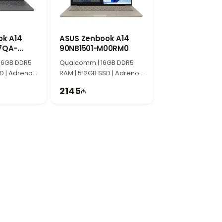
для бизнес-пользователей. Прочный
 поездок и ежедневного использования.
ok A14
ASUS Zenbook A14
7QA-
90NB1501-M00RM0
B1502-
SD 512 ГБ и 14-дюймовым экраном
16GB DDR5
Qualcomm | 16GB DDR5
й лёгкий дизайн делают его идеальным
D | Adreno |
RAM | 512GB SSD | Adreno |
Hz | Win11
14" WUXGA | 60Hz
2145