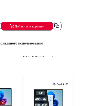
Добавить в корзину
нального использования
 и технологии Intel AI Boost ноутбук
вной работы. Процессор сочетает
ляет комфортно работать с несколькими
ая эффективность рабочего процесса.
едиа, презентациями и повседневными
ортное рабочее пространство.