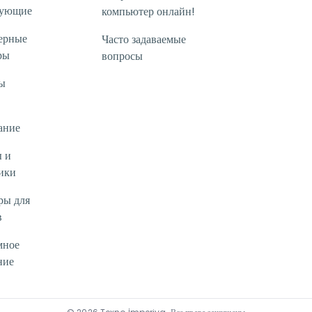
тующие
компьютер онлайн!
ерные
Часто задаваемые
ры
вопросы
ы
ание
 и
ики
ры для
в
мное
ние