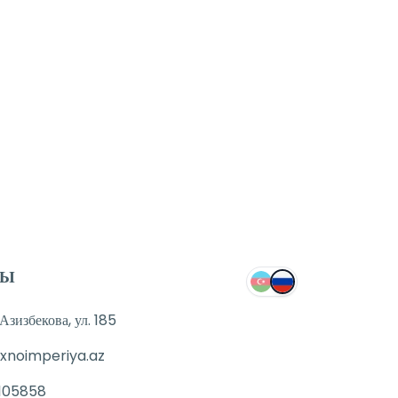
ТЫ
зизбекова, ул. 185
xnoimperiya.az
105858