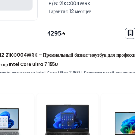
 P/N: 21KC004WRK
 Гарантия: 12 месяцев
4295
2 21KC004WRK – Премиальный бизнес-ноутбук для профессио
сор Intel Core Ultra 7 155U
ён процессором Intel Core Ultra 7 155U. Благодаря новой архитектуре
ь для бизнес-задач, программирования, офисных приложений и повседне
ную работу системы.
ыстрой работы
ти DDR5 и SSD-накопителем объёмом 512 ГБ. Большой объём RAM позво
 обеспечивает ускоренную загрузку системы, программ и файлов, повыш
н WUXGA
егрированной графикой Intel обеспечивает удобную работу с мультим
ан WUXGA предлагает чёткое изображение, высокую детализацию и комф