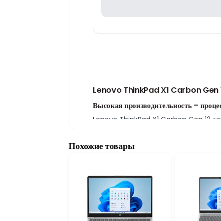
Lenovo ThinkPad X1 Carbon Gen 1
Высокая производительность – процес
Lenovo ThinkPad X1 Carbon Gen 12 оснащ
обеспечивает высокую производительност
энергоэффективность, скорость и стабиль
Похожие товары
16 ГБ DDR5 RAM и SSD 512 ГБ для б
Ноутбук оснащён 16 ГБ оперативной памя
приложениями одновременно. Быстрый SSD
Графика Intel и 14-дюймовый экра
Lenovo ThinkPad X1 Carbon Gen 12 с инт
графическими задачами. 14-дюймовый экр