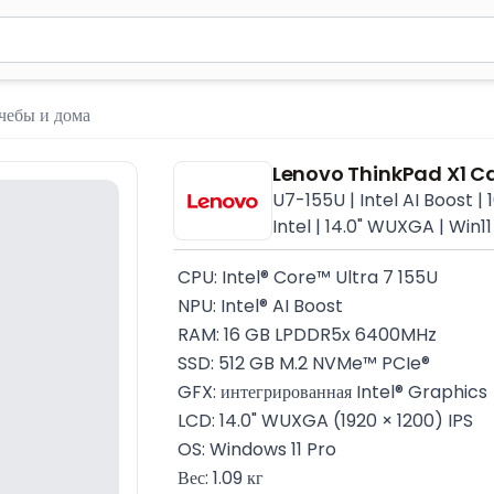
м 2 символа для поиска. Нажмите Enter для отправки или испол
чебы и дома
Lenovo ThinkPad X1 C
U7-155U | Intel AI Boost 
Intel | 14.0" WUXGA | Win11
 CPU: Intel® Core™ Ultra 7 155U
 NPU: Intel® AI Boost
 RAM: 16 GB LPDDR5x 6400MHz
 SSD: 512 GB M.2 NVMe™ PCIe®
 GFX: интегрированная Intel® Graphics
 LCD: 14.0" WUXGA (1920 × 1200) IPS
 OS: Windows 11 Pro
 Вес: 1.09 кг