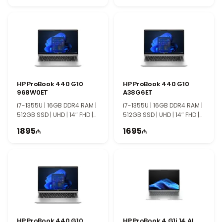
видеть вас в нашем магазине.
HP ProBook 440 G10
HP ProBook 440 G10
968W0ET
A38G6ET
i7-1355U | 16GB DDR4 RAM |
i7-1355U | 16GB DDR4 RAM |
512GB SSD | UHD | 14″ FHD |
512GB SSD | UHD | 14″ FHD |
60Hz
60Hz
1895
1695
HP ProBook 440 G10
HP ProBook 4 G1i 14 AI