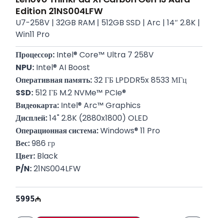
Edition 21NS004LFW
U7-258V | 32GB RAM | 512GB SSD | Arc | 14″ 2.8K |
Win11 Pro
Процессор:
 Intel® Core™ Ultra 7 258V
NPU:
 Intel® AI Boost
Оперативная память:
 32 ГБ LPDDR5x 8533 МГц
SSD:
 512 ГБ M.2 NVMe™ PCIe®
Видеокарта:
 Intel® Arc™ Graphics
Дисплей:
 14" 2.8K (2880x1800) OLED
Операционная система:
 Windows® 11 Pro
Вес:
 986 гр
Цвет:
 Black
P/N:
 21NS004LFW
Гарантия:
 12 месяцев
5995