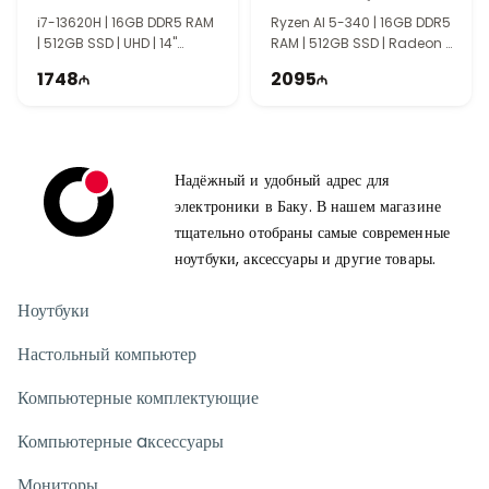
90NB14U1-M007L0
подключать внешние устройства. Поддержка Wi-Fi и
i7-13620H | 16GB DDR5 RAM
Ryzen AI 5-340 | 16GB DDR5
Bluetooth обеспечивает быстрое беспроводное соединение.
| 512GB SSD | UHD | 14"
RAM | 512GB SSD | Radeon |
Для кого подходит Lenovo V14 G4 AMN?
WUXGA | 60Hz
14" WUXGA | 60Hz
1748
2095
Эта модель станет отличным выбором для студентов, офисных
сотрудников и пользователей, которым нужен компактный и
надёжный ноутбук для ежедневных задач.
Производительность, быстрый SSD и удобный экран
Надёжный и удобный адрес для
обеспечивают комфортную работу.
электроники в Баку. В нашем магазине
тщательно отобраны самые современные
ноутбуки, аксессуары и другие товары.
Ноутбуки
Настольный компьютер
Компьютерные комплектующие
Компьютерные aксессуары
Мониторы