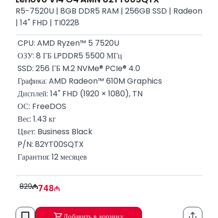
R5-7520U | 8GB DDR5 RAM | 256GB SSD | Radeon
| 14" FHD | TI0228
 CPU: AMD Ryzen™ 5 7520U
 ОЗУ: 8 ГБ LPDDR5 5500 МГц
 SSD: 256 ГБ M.2 NVMe® PCIe® 4.0
 Графика: AMD Radeon™ 610M Graphics
 Дисплей: 14" FHD (1920 × 1080), TN
 ОС: FreeDOS
 Вес: 1.43 кг
 Цвет: Business Black
 P/N: 82YT00SQTX
 Гарантия: 12 месяцев
829
748
Добавить в корзину