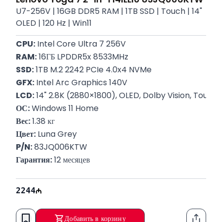
U7-256V | 16GB DDR5 RAM | 1TB SSD | Touch | 14"
OLED | 120 Hz | Win11
CPU:
 Intel Core Ultra 7 256V
RAM:
 16ГБ LPDDR5x 8533MHz
SSD:
 1TB M.2 2242 PCIe 4.0x4 NVMe
GFX:
 Intel Arc Graphics 140V
LCD:
 14" 2.8K (2880×1800), OLED, Dolby Vision, Touch,
ОС:
 Windows 11 Home
Вес:
 1.38 кг
Цвет:
 Luna Grey
P/N:
 83JQ006KTW
Гарантия:
 12 месяцев
2244
Добавить в корзину