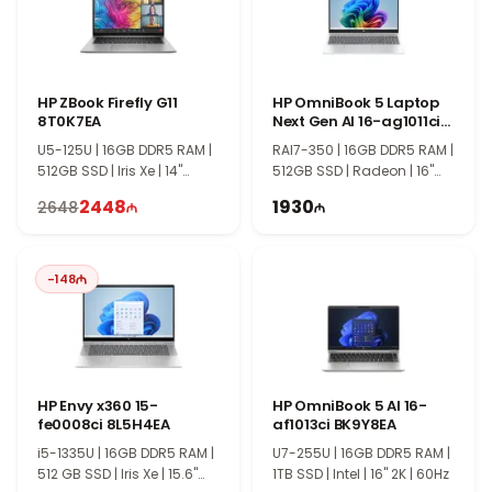
высокую детализацию, что особенно важно для
профессиональной работы с контентом. Серия Yoga Pro 9
сочетает премиальный дизайн, мощное железо и
ориентированность на креативных пользователей.
HP ZBook Firefly G11
HP OmniBook 5 Laptop
8T0K7EA
Next Gen AI 16-ag1011ci
C0EE9EA
U5-125U | 16GB DDR5 RAM |
RAI7-350 | 16GB DDR5 RAM |
512GB SSD | Iris Xe | 14"
512GB SSD | Radeon | 16"
WUXGA | Touch | 60Hz |
WUXGA | 60Hz | Win11
2448
1930
2648
Win11
-
148
HP Envy x360 15-
HP OmniBook 5 AI 16-
fe0008ci 8L5H4EA
af1013ci BK9Y8EA
i5-1335U | 16GB DDR5 RAM |
U7-255U | 16GB DDR5 RAM |
512 GB SSD | Iris Xe | 15.6"
1TB SSD | Intel | 16" 2K | 60Hz