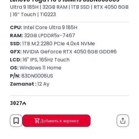
Ultra 9 185H | 32GB RAM | 1TB SSD | RTX 4050 6GB
| 16″ Touch | TI0223
CPU:
 Intel Core Ultra 9 185H 
RAM:
 32GB LPDDR5x-7467 
SSD:
 1TB M.2 2280 PCIe 4.0x4 NVMe
GFX:
 NVIDIA GeForce RTX 4050 6GB GDDR6
LCD:
 16" IPS, 165Hz Touch
OS:
 Windows 11 Home
P/N:
 83DN0006US
Zəmanət :
 12 Ay
3027
Добавить в корзину
Функци