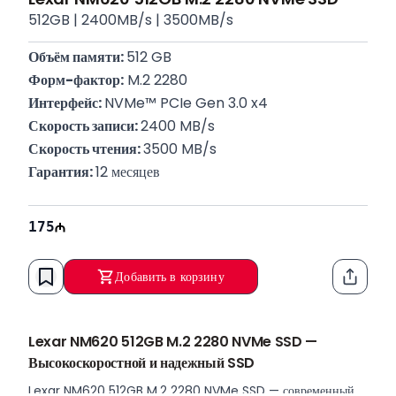
512GB | 2400MB/s | 3500MB/s
Объём памяти: 
512 GB
Форм-фактор:
 M.2 2280
Интерфейс: 
NVMe™ PCIe Gen 3.0 x4
Скорость записи: 
2400 MB/s
Скорость чтения: 
3500 MB/s
Гарантия: 
12 месяцев
175
Добавить в корзину
Функци
Lexar NM620 512GB M.2 2280 NVMe SSD —
Высокоскоростной и надежный SSD
Lexar NM620 512GB M.2 2280 NVMe SSD — современный