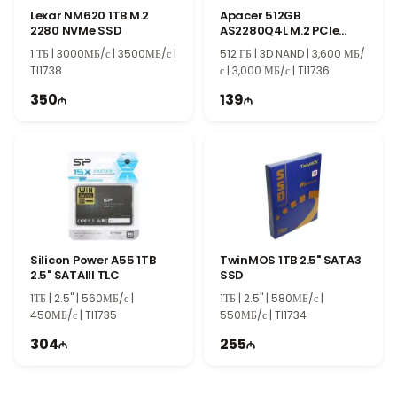
надежностью, низким энергопотреблением и стабильной
Lexar NM620 1TB M.2
Apacer 512GB
производительностью при длительной эксплуатации.
2280 NVMe SSD
AS2280Q4L M.2 PCIe
Gen4 x4 SSD PCIe Gen4
1 ТБ | 3000МБ/с | 3500МБ/с |
512 ГБ | 3D NAND | 3,600 МБ/
x4
TI1738
с | 3,000 МБ/с | TI1736
350
139
Silicon Power A55 1TB
TwinMOS 1TB 2.5" SATA3
2.5" SATAIII TLC
SSD
1ТБ | 2.5" | 560МБ/с |
1ТБ | 2.5" | 580МБ/с |
450МБ/с | TI1735
550МБ/с | TI1734
304
255