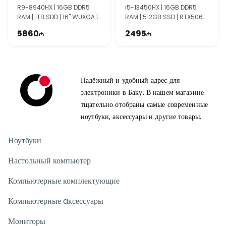
90NR0NJ7-M00080
90NR0MI1-M002V0
R9-8940HX | 16GB DDR5
i5-13450HX | 16GB DDR5
RAM | 1TB SDD | 16" WUXGA |
RAM | 512GB SSD | RTX5060
RTX5070Ti 12GB | 165Hz
8GB | 16" FHD+ | 165Hz
5860
2495
Надёжный и удобный адрес для
электроники в Баку. В нашем магазине
тщательно отобраны самые современные
ноутбуки, аксессуары и другие товары.
Ноутбуки
Настольный компьютер
Компьютерные комплектующие
Компьютерные aксессуары
Мониторы