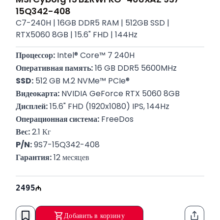
15Q342-408
C7-240H | 16GB DDR5 RAM | 512GB SSD |
RTX5060 8GB | 15.6" FHD | 144Hz
Процессор:
 Intel® Core™ 7 240H
Оперативная память:
 16 GB DDR5 5600MHz
SSD:
 512 GB M.2 NVMe™ PCIe®
Видеокарта:
 NVIDIA GeForce RTX 5060 8GB
Дисплей:
 15.6" FHD (1920x1080) IPS, 144Hz
Операционная система:
 FreeDos
Вес:
 2.1 Кг
P/N:
 9S7-15Q342-408
Гарантия:
 12 месяцев
2495
Добавить в корзину