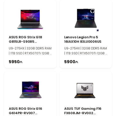
ASUS ROG Strix G18
Lenovo Legion Pro 5
G815LR-S9085
16IAX10H 83LU0006US
90NR0LT1-M00390
U9-275HX | 32GB DDR5 RAM
U9-275HX | 32GB DDR5 RAM
| 1TB SSD | RTX5070Ti 12GB |
| 1TB SSD | RTX5070Ti 12GB |
18" 2.5K | 240Hz
16″ WQXGA | 165Hz | Win11
5950
5900
ASUS ROG Strix G16
ASUS TUF Gaming F16
G614PR-RV007
FX608JM-RV002