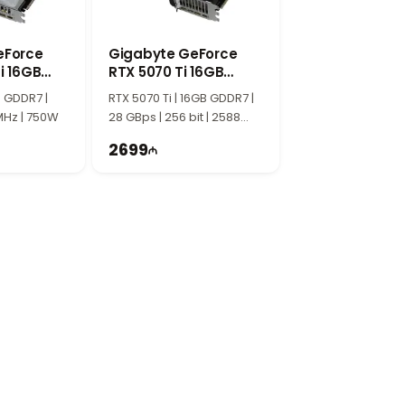
ч.
eForce
Gigabyte GeForce
i 16GB
RTX 5070 Ti 16GB
F OC
Gaming OC
B GDDR7 |
RTX 5070 Ti | 16GB GDDR7 |
 MHz | 750W
28 GBps | 256 bit | 2588
MHz | 750W | TG1462
2699