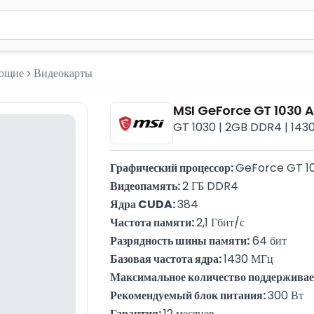
м 2 символа для поиска. Нажмите Enter для отправки или испол
ующие
Видеокарты
MSI GeForce GT 1030 
GT 1030 | 2GB DDR4 | 1430
Графический процессор: 
GeForce GT 1
Видеопамять: 
2 ГБ DDR4
Ядра CUDA: 
384
Частота памяти: 
2,1 Гбит/с
Разрядность шины памяти:
 64 бит
Базовая частота ядра: 
1430 МГц
Максимальное количество поддерживае
Рекомендуемый блок питания: 
300 Вт
Гарантия: 
12 месяцев