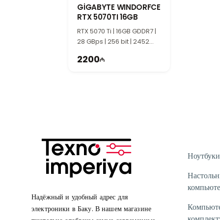
GİGABYTE WINDORFCE
RTX 5070TI 16GB
RTX 5070 Ti | 16GB GDDR7 |
28 GBps | 256 bit | 2452
MHz | 750W | TI2110
2200
Ноутбуки
Настоль
компьют
Надёжный и удобный адрес для
Компьют
электроники в Баку. В нашем магазине
комплек