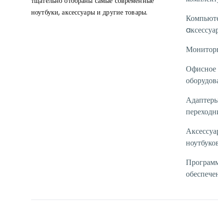
тщательно отобраны самые современные
ноутбуки, аксессуары и другие товары.
Компьют
aксессуа
Монитор
Офисное
оборудов
Адаптеры
переходн
Аксессуа
ноутбуко
Програм
обеспече