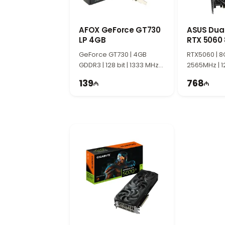
документами, интернетом, мультимедиа, 
AFOX GeForce GT730
ASUS Dua
LP 4GB
RTX 5060
OC Editio
GeForce GT730 | 4GB
RTX5060 | 8
GDDR3 | 128 bit | 1333 MHz |
2565MHz | 1
300W
139
768