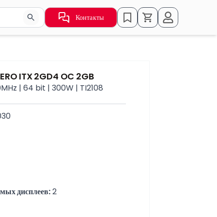
Контакты
ьзуйте стрелки для навигации по результатам.
AERO ITX 2GD4 OC 2GB
MHz | 64 bit | 300W | TI2108
030
мых дисплеев:
 2