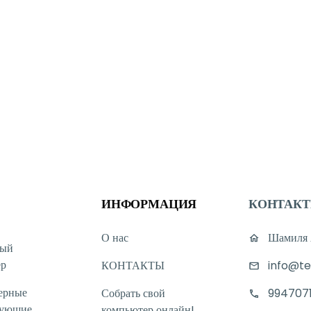
ИНФОРМАЦИЯ
КОНТАК
О нас
Шамиля А
ный
ер
КОНТАКТЫ
info@te
ерные
Собрать свой
994707
тующие
компьютер онлайн!