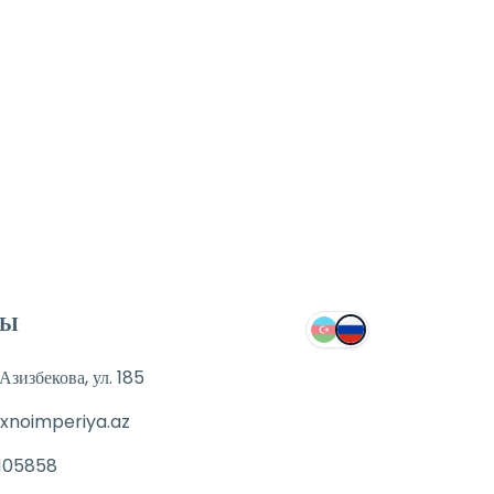
ТЫ
зизбекова, ул. 185
xnoimperiya.az
105858