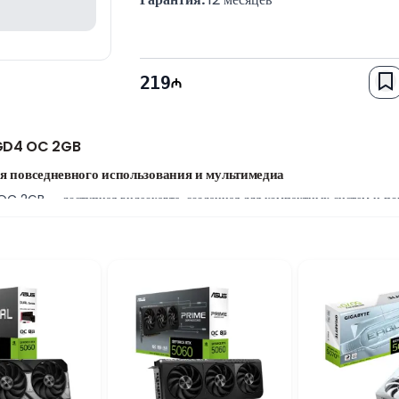
219
2GD4 OC 2GB
я повседневного использования и мультимедиа
2GB — доступная видеокарта, созданная для компактных систем и пов
 приложений, интернет-серфинга, мультимедиа и простых графических п
а
а памяти обеспечивают комфортную работу с повседневными приложени
 базовых графических программ и модернизации старых систем.
пактный дизайн
ия MSI AERO ITX поддерживает оптимальную температуру работы видеок
корпуса и системы с ограниченным внутренним пространством.
исных компьютеров
лок питания мощностью 300 Вт. MSI GeForce GT 1030 AERO ITX 2GD4 