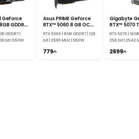
легкими графическими приложениями и повседневных компьютерных зада
l GeForce
Asus PRIME GeForce
Gigabyte G
 8GB GDDR7
RTX™ 5060 8 GB OC
RTX™ 5070 T
n
90YV0N10-M0NA00
Eagle Ice SF
GB GDDR7 |
RTX 5060 | 8GB GDDR7 | 128
RTX 5070 | 16G
28 bit | 550W
bit | 2595 MHz | 550W
256 bit | 2542
779
2699