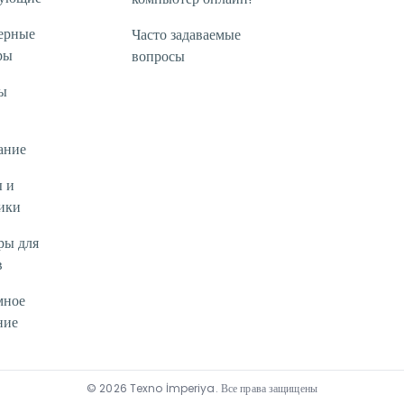
ерные
Часто задаваемые
ры
вопросы
ы
ание
 и
ики
ры для
в
мное
ние
©
2026
Texno İmperiya
.
Все права защищены