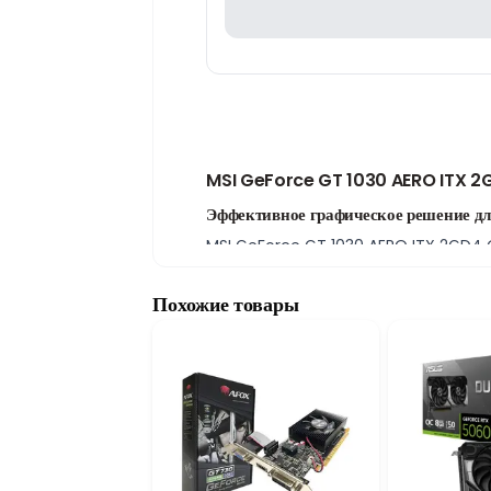
MSI GeForce GT 1030 AERO ITX 
Эффективное графическое решение дл
MSI GeForce GT 1030 AERO ITX 2GD4 OC 
обеспечивает стабильную работу офисных
2 ГБ памяти DDR4 и 64-битная шин
Похожие товары
2 ГБ видеопамяти DDR4 и 64-битная шин
Full HD-контента, мультимедийных задач,
Система охлаждения AERO ITX и ком
Фирменная компактная система охлажден
легко устанавливать устройство в мини-
Отличный выбор для домашних и оф
Для стабильной работы рекомендуется б