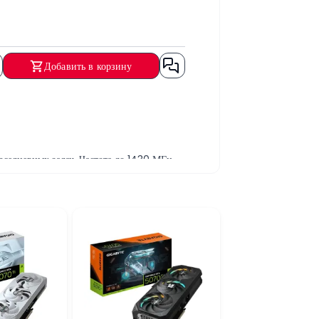
Добавить в корзину
седневных задач. Частота до 1430 МГц
рограмм.
ями. Видеокарта подходит для просмотра
арты. Небольшие размеры позволяют
OC 2GB отлично подходит для работы с