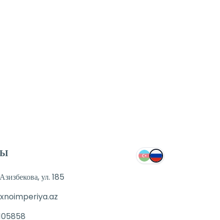
ТЫ
зизбекова, ул. 185
xnoimperiya.az
105858