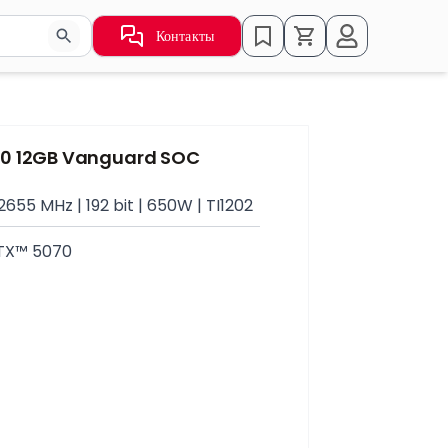
Контакты
ьзуйте стрелки для навигации по результатам.
70 12GB Vanguard SOC
655 MHz | 192 bit | 650W | TI1202
RTX™ 5070