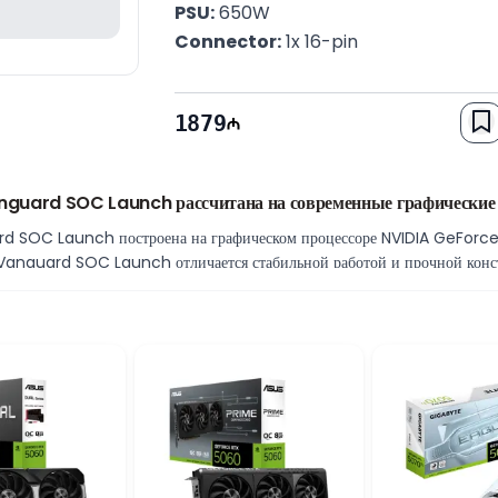
PSU:
 650W
Connector:
 1x 16-pin
Zəmanət:
 12 Ay
1879
uard SOC Launch рассчитана на современные графические 
 SOC Launch построена на графическом процессоре NVIDIA GeForce
 Vanguard SOC Launch отличается стабильной работой и прочной конст
рафики.
способность
ую обработку графических данных. Шина памяти 192 bit и скорость 2
rformance и 2640 MHz в Gaming Mode рассчитаны на стабильную раб
тформами.