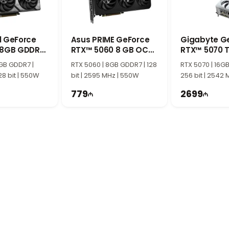
 Рекомендуемый блок питания 650W.
сов среднего и большого размера. При правильной вентиляции видеокар
l GeForce
Asus PRIME GeForce
Gigabyte G
 8GB GDDR7
RTX™ 5060 8 GB OC
RTX™ 5070 T
n
90YV0N10-M0NA00
Eagle Ice SF
GB GDDR7 |
RTX 5060 | 8GB GDDR7 | 128
RTX 5070 | 16G
28 bit | 550W
bit | 2595 MHz | 550W
256 bit | 2542
779
2699