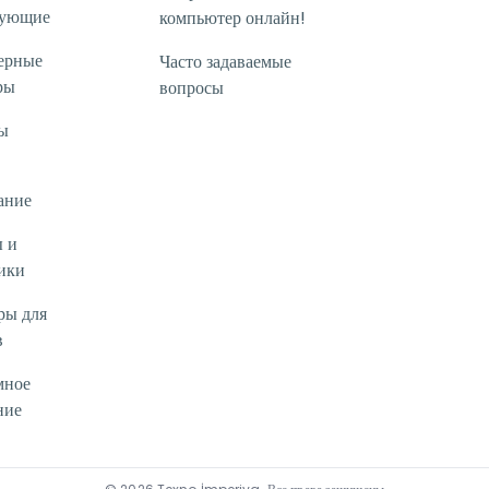
тующие
компьютер онлайн!
ерные
Часто задаваемые
ры
вопросы
ы
ание
 и
ики
ры для
в
мное
ние