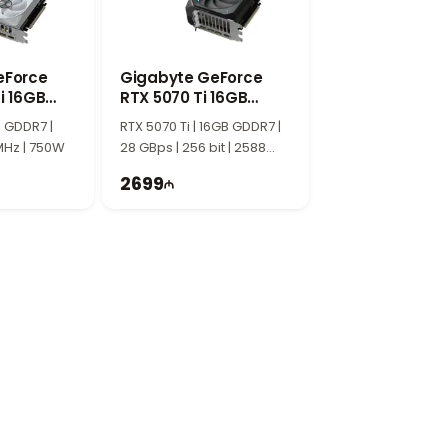
та работает стабильно.
eForce
Gigabyte GeForce
i 16GB
RTX 5070 Ti 16GB
F OC
Gaming OC
B GDDR7 |
RTX 5070 Ti | 16GB GDDR7 |
 MHz | 750W
28 GBps | 256 bit | 2588
MHz | 750W | TG1462
2699