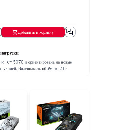
Добавить в корзину
нагрузки
 RTX™ 5070 и ориентирована на новые
рукцией. Видеопамять объёмом 12 ГБ
8 Gbps поддерживают быструю передачу
оту без резких просадок. Интерфейс