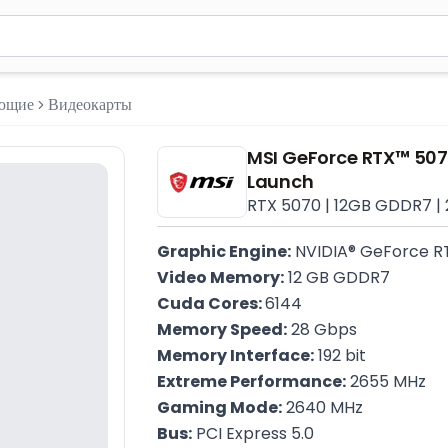
м 2 символа для поиска. Нажмите Enter для отправки или испол
ующие
Видеокарты
MSI GeForce RTX™ 50
Launch
RTX 5070 | 12GB GDDR7 | 2
Graphic Engine:
 NVIDIA® GeForce 
Video Memory:
 12 GB GDDR7
Cuda Cores: 
6144
Memory Speed:
 28 Gbps
Memory Interface:
 192 bit
Extreme Performance:
 2655 MHz
Gaming Mode:
 2640 MHz
Bus:
 PCI Express 5.0