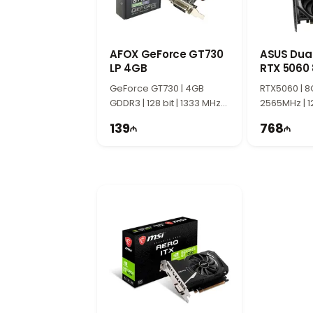
Используется разъём питания 1x 16-pin.
Установка в корпус
Формат Vanguard SOC подходит для корпу
AFOX GeForce GT730
ASUS Dua
LP 4GB
RTX 5060
OC Editio
GeForce GT730 | 4GB
RTX5060 | 8
GDDR3 | 128 bit | 1333 MHz |
2565MHz | 1
300W
139
768