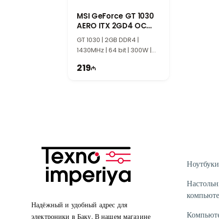
MSI GeForce GT 1030
AERO ITX 2GD4 OC
2GB
GT 1030 | 2GB DDR4 |
1430MHz | 64 bit | 300W |
TI2108
219
Ноутбуки
Настоль
компьют
Надёжный и удобный адрес для
Компьют
электроники в Баку. В нашем магазине