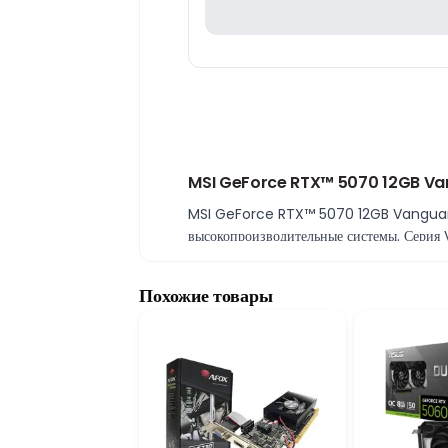
MSI GeForce RTX™ 5070 12GB Vang
MSI GeForce RTX™ 5070 12GB Vanguard
высокопроизводительные системы. Серия
GDDR7 подходит для детализированной г
Вычислительные блоки и пропускная 
Похожие товары
6144 ядра CUDA обеспечивают параллельн
информации.
Рабочие частоты и совместимость
Частоты 2655 MHz в режиме Extreme Pe
PCI Express 5.0 совместим с новыми пла
Питание и разъём