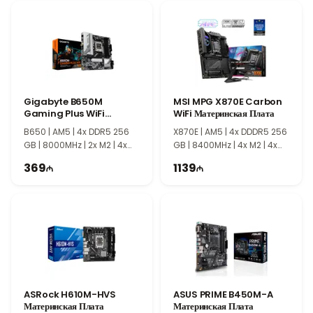
Совместимость с современными процессорами Intel LGA1700,
форм-фактор mATX и функциональные возможности
подключения делают MSI PRO H610M-G DDR5 практичным
выбором для домашних и офисных компьютеров. Стабильная
производительность и надежная работа обеспечивают удобную
основу для современной компьютерной системы.
Gigabyte B650M
MSI MPG X870E Carbon
Gaming Plus WiFi
WiFi Материнская Плата
Материнская Плата
B650 | AM5 | 4x DDR5 256
X870E | AM5 | 4x DDDR5 256
GB | 8000MHz | 2x M2 | 4x
GB | 8400MHz | 4x M2 | 4x
SATA | mATX
SATA | ATX
369
1139
ASRock H610M-HVS
ASUS PRIME B450M-A
Материнская Плата
Материнская Плата