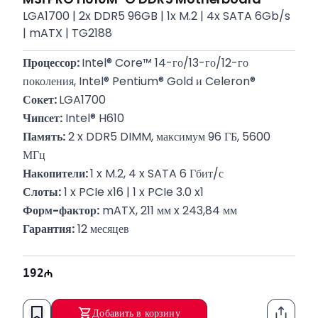
LGA1700 | 2x DDR5 96GB | 1x M.2 | 4x SATA 6Gb/s
| mATX | TG2188
Процессор: 
Intel® Core™ 14-го/13-го/12-го 
поколения, Intel® Pentium® Gold и Celeron®
Сокет: 
LGA1700
Чипсет:
 Intel® H610
Память:
 2 x DDR5 DIMM, максимум 96 ГБ, 5600 
МГц
Накопители: 
1 x M.2, 4 x SATA 6 Гбит/с
Слоты:
 1 x PCIe x16 | 1 x PCIe 3.0 x1
Форм-фактор:
 mATX, 211 мм x 243,84 мм
Гарантия:
 12 месяцев
192
Добавить в корзину