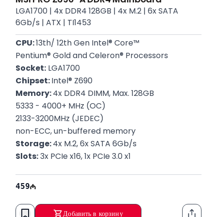
LGA1700 | 4x DDR4 128GB | 4x M.2 | 6x SATA
6Gb/s | ATX | TI1453
CPU: 
13th/ 12th Gen Intel® Core™
Pentium® Gold and Celeron® Processors
Socket:
 LGA1700
Chipset: 
Intel® Z690
Memory: 
4x DDR4 DIMM, Max. 128GB
5333 - 4000+ MHz (OC)
2133-3200MHz (JEDEC) 
non-ECC, un-buffered memory
Storage: 
4x M.2, 6x SATA 6Gb/s
Slots:
 3x PCIe x16, 1x PCIe 3.0 x1
Audio: 
7.1-Channel High Definition Audio
Form Factor: 
ATX, 305 x 244mm
459
Zəmanət:
 12 Ay
Добавить в корзину