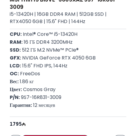
3009
i5-13420H | 16GB DDR4 RAM | 512GB SSD |
RTX4050 6GB | 15.6" FHD | 144Hz
CPU:
 Intel® Core™ i5-13420H
RAM:
 16 ГБ DDR4 3200MHz
SSD:
 512 ГБ M.2 NVMe™ PCIe®
GFX:
 NVIDIA GeForce RTX 4050 6GB
LCD:
 15.6" FHD IPS, 144Hz
OC:
 FreeDos
Вес:
 1.86 кг
Цвет:
 Cosmos Gray
P/N:
 9S7-16R831-3009
Гарантия:
 12 месяцев
1795