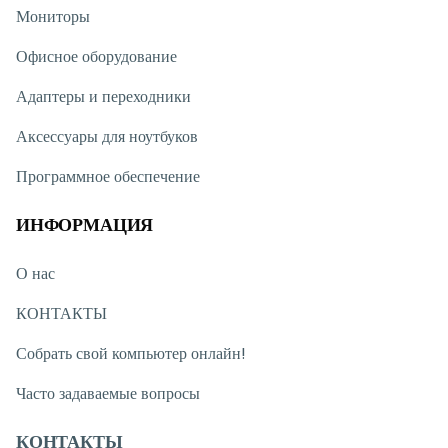
готовы помочь.
Мониторы
Наши специалисты работают ежедневно с 10:00 до 19:00.
Если у вас есть вопросы по любой модели или товару, вы
Офисное оборудование
можете обратиться к нам через онлайн-чат на нашем сайте.
Вне рабочих часов вы можете связаться с нами через
Адаптеры и переходники
WhatsApp.
Мы стараемся отвечать на все обращения
максимально быстро.
Аксессуары для ноутбуков
Благодарим вас за интерес к Texnoimperiya! Будем рады
Программное обеспечение
видеть вас в нашем магазине.
ИНФОРМАЦИЯ
О нас
КОНТАКТЫ
Собрать свой компьютер онлайн!
Часто задаваемые вопросы
КОНТАКТЫ